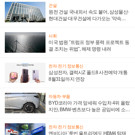
건설
원전 건설 국내외서 속도 붙어, 삼성물산·
현대건설·대우건설에 다가오는 '약속의
시간'
사회
미국 법원 "트럼프 정부 풍력 프로젝트 동
결 조치는 위법", 해제 명령 내려
전자·전기·정보통신
삼성전자, 갤럭시Z 폴드8 사전예약 개통
8월31일까지 연장
자동차·부품
BYD코리아 가격 앞세워 수입차 4위 올랐
지만, BMW·벤츠보다 높은 공임비에 소비
자 불만 폭발
전자·전기·정보통신
엔비디아 '루빈 울트라'에도 HBM4 탑재