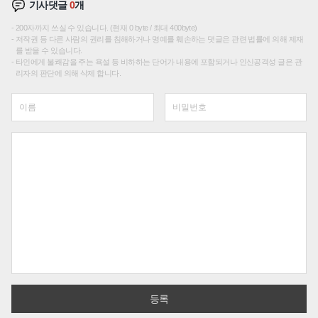
기사댓글
0
개
200자까지 쓰실 수 있습니다. (현재 0 byte / 최대 400byte)
저작권 등 다른 사람의 권리를 침해하거나 명예를 훼손하는 댓글은 관련 법률에 의해 제재
를 받을 수 있습니다.
타인에게 불쾌감을 주는 욕설 등 비하하는 단어가 내용에 포함되거나 인신공격성 글은 관
리자의 판단에 의해 삭제 합니다.