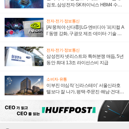
검토, 삼성전자·SK하이닉스 HBM4 수율
에 주도권 갈린다
전자·전기·정보통신
[AI 뭉쳐야 산다⑧] LG·엔비디아 '피지컬 A
I' 동맹 강화, 구광모 제조·데이터·기술 결
집해 종합 로보틱스 기업으로
전자·전기·정보통신
삼성전자 넷리스트와 특허분쟁 매듭, 5년
동안 최대 1.3조 라이선스비 지급
소비자·유통
이부진 야심작 '신라스테이' 서울신라호
텔보다 잘 나가, 평택·주문진·해남·건대로
성장판 더 넓힌다