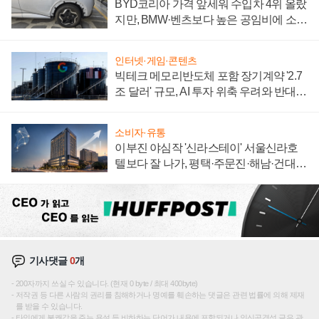
BYD코리아 가격 앞세워 수입차 4위 올랐
지만, BMW·벤츠보다 높은 공임비에 소비
자 불만 폭발
인터넷·게임·콘텐츠
빅테크 메모리반도체 포함 장기계약 '2.7
조 달러' 규모, AI 투자 위축 우려와 반대
신호
소비자·유통
이부진 야심작 '신라스테이' 서울신라호
텔보다 잘 나가, 평택·주문진·해남·건대로
성장판 더 넓힌다
기사댓글
0
개
200자까지 쓰실 수 있습니다. (현재 0 byte / 최대 400byte)
저작권 등 다른 사람의 권리를 침해하거나 명예를 훼손하는 댓글은 관련 법률에 의해 제재
를 받을 수 있습니다.
타인에게 불쾌감을 주는 욕설 등 비하하는 단어가 내용에 포함되거나 인신공격성 글은 관