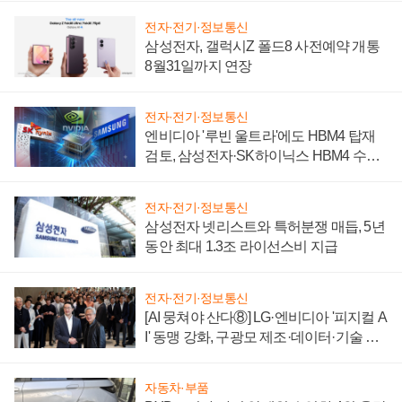
전자·전기·정보통신
삼성전자, 갤럭시Z 폴드8 사전예약 개통
8월31일까지 연장
전자·전기·정보통신
엔비디아 '루빈 울트라'에도 HBM4 탑재
검토, 삼성전자·SK하이닉스 HBM4 수율
에 주도권 갈린다
전자·전기·정보통신
삼성전자 넷리스트와 특허분쟁 매듭, 5년
동안 최대 1.3조 라이선스비 지급
전자·전기·정보통신
[AI 뭉쳐야 산다⑧] LG·엔비디아 '피지컬 A
I' 동맹 강화, 구광모 제조·데이터·기술 결
집해 종합 로보틱스 기업으로
자동차·부품