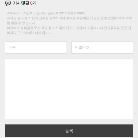
기사댓글
0
개
200자까지 쓰실 수 있습니다. (현재 0 byte / 최대 400byte)
저작권 등 다른 사람의 권리를 침해하거나 명예를 훼손하는 댓글은 관련 법률에 의해 제재
를 받을 수 있습니다.
타인에게 불쾌감을 주는 욕설 등 비하하는 단어가 내용에 포함되거나 인신공격성 글은 관
리자의 판단에 의해 삭제 합니다.