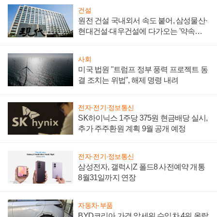
건설
원전 건설 국내외서 속도 붙어, 삼성물산·
현대건설·대우건설에 다가오는 '약속의
시간'
사회
미국 법원 "트럼프 정부 풍력 프로젝트 동
결 조치는 위법", 해제 명령 내려
전자·전기·정보통신
SK하이닉스 1주당 375원 현금배당 실시,
추가 주주환원 계획 9월 공개 예정
전자·전기·정보통신
삼성전자, 갤럭시Z 폴드8 사전예약 개통
8월31일까지 연장
자동차·부품
BYD코리아 가격 앞세워 수입차 4위 올랐