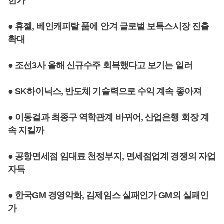
한가
● 휴젤, 베인캐피탈 품에 안겨 글로벌 보톡스시장 진출
확대
● 조선3사 올해 신규수주 회복했다고 보기는 일러
● SK하이닉스, 반도체 기술력으로 수익 계속 좋아져
● 이동걸과 최종구 역학관계 바뀌어, 산업은행 회장 계
속 지킬까
● 공항면세점 임대료 천정부지, 면세점업계 경쟁의 자업
자득
● 한국GM 경영악화, 김제임스 실패인가 GM의 실패인
가