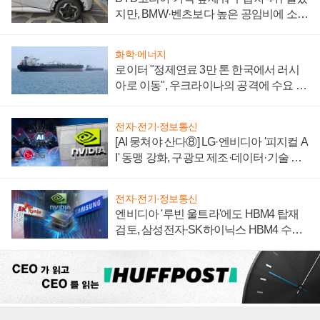
지만, BMW·벤츠보다 높은 공임비에 소비
자 불만 폭발
화학·에너지
로이터 "정제연료 3만 톤 한국에서 러시
아로 이동", 우크라이나의 공격에 수요 늘
어
전자·전기·정보통신
[AI 뭉쳐야 산다⑧] LG·엔비디아 '피지컬 A
I' 동맹 강화, 구광모 제조·데이터·기술 결
집해 종합 로보틱스 기업으로
전자·전기·정보통신
엔비디아 '루빈 울트라'에도 HBM4 탑재
검토, 삼성전자·SK하이닉스 HBM4 수율
에 주도권 갈린다