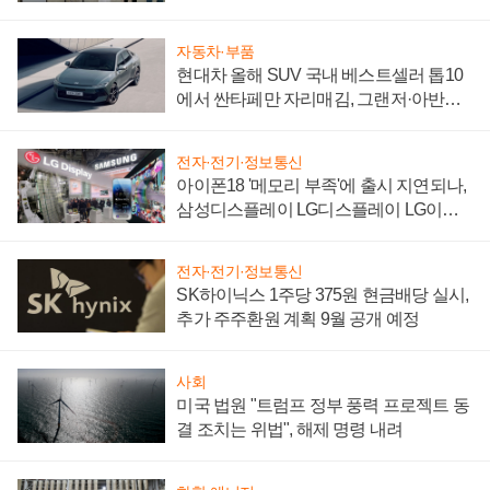
"중요한 이정표"
자동차·부품
현대차 올해 SUV 국내 베스트셀러 톱10
에서 싼타페만 자리매김, 그랜저·아반떼
'세단 쌍끌이'로 내수 방어
전자·전기·정보통신
아이폰18 '메모리 부족'에 출시 지연되나,
삼성디스플레이 LG디스플레이 LG이노
텍 '탈애플' 수익 다각화 속도
전자·전기·정보통신
SK하이닉스 1주당 375원 현금배당 실시,
추가 주주환원 계획 9월 공개 예정
사회
미국 법원 "트럼프 정부 풍력 프로젝트 동
결 조치는 위법", 해제 명령 내려