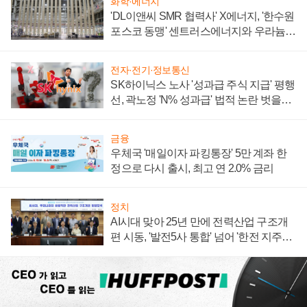
화학·에너지
'DL이앤씨 SMR 협력사' X에너지, '한수원
포스코 동맹' 센트러스에너지와 우라늄
계약 체결
전자·전기·정보통신
SK하이닉스 노사 '성과급 주식 지급' 평행
선, 곽노정 'N% 성과급' 법적 논란 벗을지
주목
금융
우체국 '매일이자 파킹통장' 5만 계좌 한
정으로 다시 출시, 최고 연 2.0% 금리
정치
AI시대 맞아 25년 만에 전력산업 구조개
편 시동, '발전5사 통합' 넘어 '한전 지주사'
재편론도