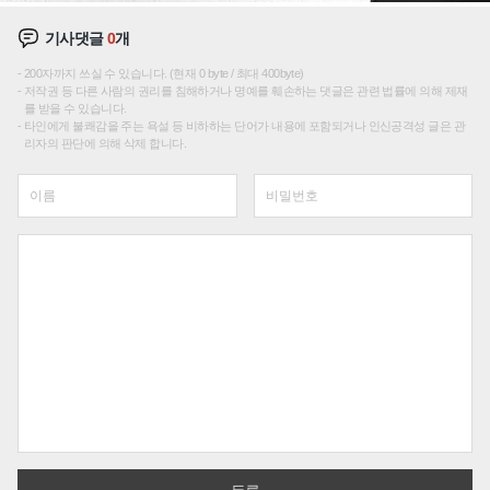
기사댓글
0
개
200자까지 쓰실 수 있습니다. (현재 0 byte / 최대 400byte)
저작권 등 다른 사람의 권리를 침해하거나 명예를 훼손하는 댓글은 관련 법률에 의해 제재
를 받을 수 있습니다.
타인에게 불쾌감을 주는 욕설 등 비하하는 단어가 내용에 포함되거나 인신공격성 글은 관
리자의 판단에 의해 삭제 합니다.