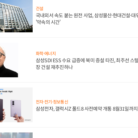
건설
국내외서 속도 붙는 원전 사업, 삼성물산·현대건설·
'약속의 시간'
화학·에너지
삼성SDI ESS 수요 급증에 북미 증설 타진, 최주선 
장 건설 재추진하나
전자·전기·정보통신
삼성전자, 갤럭시Z 폴드8 사전예약 개통 8월31일까