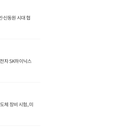
동빈·신동원 시대 협
성전자 SK하이닉스
도체 장비 시험, 미