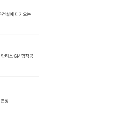
대우건설에 다가오는
스텔란티스·GM 합작공
지 연장