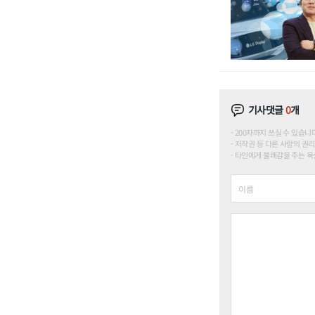
기사댓글
0
개
200자까지 쓰실 수 있습니다. (
저작권 등 다른 사람의 권리
타인에게 불쾌감을 주는 욕설