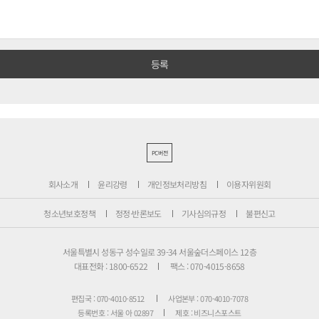
PC버전
회사소개
윤리강령
개인정보처리방침
이용자위원회
청소년보호정책
정정·반론보도
기사심의규정
불편신고
서울특별시 성동구 성수일로 39-34 서울숲더스페이스 12층
대표전화 : 1800-6522
팩스 : 070-4015-8658
편집국 : 070-4010-8512
사업본부 : 070-4010-7078
등록번호 : 서울 아 02897
제호 : 비즈니스포스트