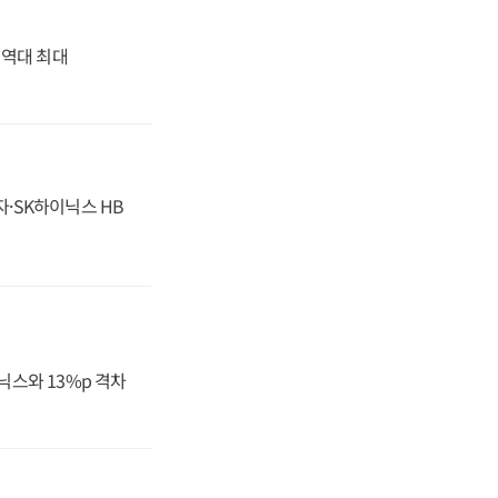
' 역대 최대
자·SK하이닉스 HB
닉스와 13%p 격차