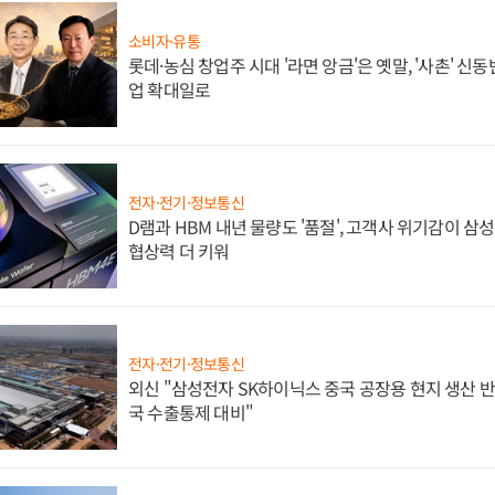
소비자·유통
롯데·농심 창업주 시대 '라면 앙금'은 옛말, '사촌' 신
업 확대일로
전자·전기·정보통신
D램과 HBM 내년 물량도 '품절', 고객사 위기감이 삼
협상력 더 키워
전자·전기·정보통신
외신 "삼성전자 SK하이닉스 중국 공장용 현지 생산 반
국 수출통제 대비"