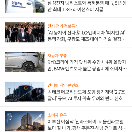
삼성전자 넷리스트와 특허분쟁 매듭, 5년 동
안 최대 1.3조 라이선스비 지급
전자·전기·정보통신
[AI 뭉쳐야 산다⑧] LG·엔비디아 '피지컬 AI'
동맹 강화, 구광모 제조·데이터·기술 결집
해 종합 로보틱스 기업으로
자동차·부품
BYD코리아 가격 앞세워 수입차 4위 올랐지
만, BMW·벤츠보다 높은 공임비에 소비자
불만 폭발
인터넷·게임·콘텐츠
빅테크 메모리반도체 포함 장기계약 '2.7조
달러' 규모, AI 투자 위축 우려와 반대 신호
소비자·유통
이부진 야심작 '신라스테이' 서울신라호텔
보다 잘 나가, 평택·주문진·해남·건대로 성