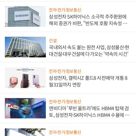
전자·전기·정보통신
삼성전자 SK하이닉스 소극적 주주환원에
해외 증권가 비판, "반도체 호황 지속성 의
문"
건설
국내외서 속도 붙는 원전 사업, 삼성물산·현
대건설·대우건설에 다가오는 '약속의 시간'
전자·전기·정보통신
삼성전자, 갤럭시Z 폴드8 사전예약 개통 8
월31일까지 연장
전자·전기·정보통신
엔비디아 '루빈 울트라'에도 HBM4 탑재 검
토, 삼성전자·SK하이닉스 HBM4 수율에 주
도권 갈린다
전자·전기·정보통신