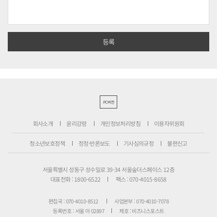
PC버전
회사소개
윤리강령
개인정보처리방침
이용자위원회
청소년보호정책
정정·반론보도
기사심의규정
불편신고
서울특별시 성동구 성수일로 39-34 서울숲더스페이스 12층
대표전화 : 1800-6522
팩스 : 070-4015-8658
편집국 : 070-4010-8512
사업본부 : 070-4010-7078
등록번호 : 서울 아 02897
제호 : 비즈니스포스트