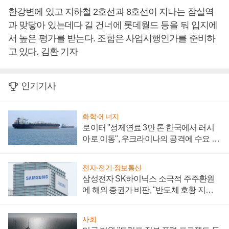
한강변에 있고 지하철 2호선과 8호선이 지나는 잠실역
과 맞닿아 있는데다 길 건너에 롯데월드 등을 둬 입지에
서 높은 평가를 받는다. 조합은 사업시행인가를 준비하
고 있다. 김환 기자
인기기사
화학·에너지
로이터 "정제연료 3만 톤 한국에서 러시
아로 이동", 우크라이나의 공격에 수요 늘
어
전자·전기·정보통신
삼성전자 SK하이닉스 소극적 주주환원
에 해외 증권가 비판, "반도체 호황 지속
성 의문"
사회