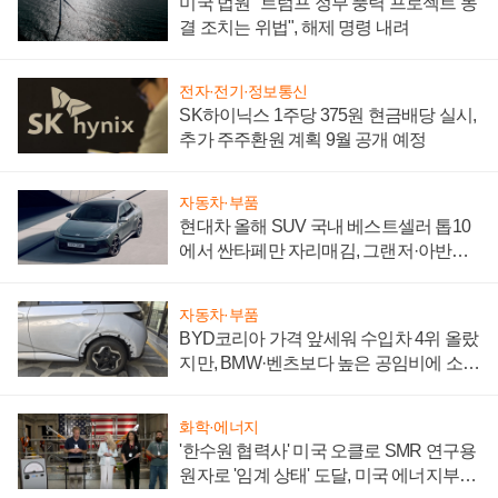
미국 법원 "트럼프 정부 풍력 프로젝트 동
결 조치는 위법", 해제 명령 내려
전자·전기·정보통신
SK하이닉스 1주당 375원 현금배당 실시,
추가 주주환원 계획 9월 공개 예정
자동차·부품
현대차 올해 SUV 국내 베스트셀러 톱10
에서 싼타페만 자리매김, 그랜저·아반떼
'세단 쌍끌이'로 내수 방어
자동차·부품
BYD코리아 가격 앞세워 수입차 4위 올랐
지만, BMW·벤츠보다 높은 공임비에 소비
자 불만 폭발
화학·에너지
'한수원 협력사' 미국 오클로 SMR 연구용
원자로 '임계 상태' 도달, 미국 에너지부