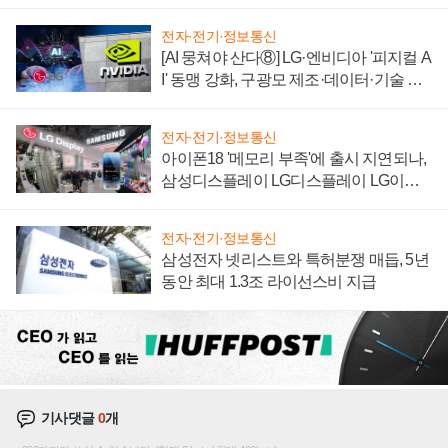
"중요한 이정표"
전자·전기·정보통신
[AI 뭉쳐야 산다⑧] LG·엔비디아 '피지컬 A
I' 동맹 강화, 구광모 제조·데이터·기술 결
집해 종합 로보틱스 기업으로
전자·전기·정보통신
아이폰18 '메모리 부족'에 출시 지연되나,
삼성디스플레이 LG디스플레이 LG이노
텍 '탈애플' 수익 다각화 속도
전자·전기·정보통신
삼성전자 넷리스트와 특허분쟁 매듭, 5년
동안 최대 1.3조 라이선스비 지급
기사댓글
0
개