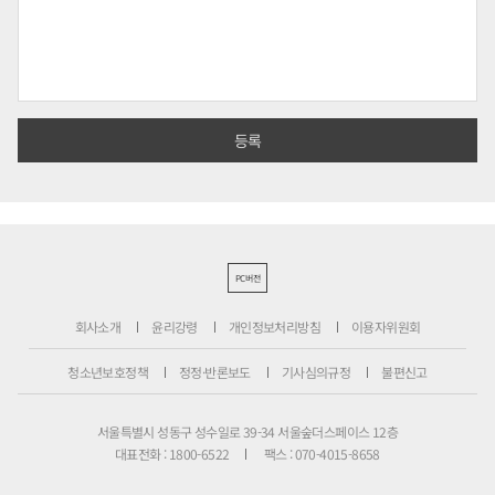
PC버전
회사소개
윤리강령
개인정보처리방침
이용자위원회
청소년보호정책
정정·반론보도
기사심의규정
불편신고
서울특별시 성동구 성수일로 39-34 서울숲더스페이스 12층
대표전화 : 1800-6522
팩스 : 070-4015-8658