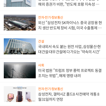
해외 증권가 비판, "반도체 호황 지속성 의
문"
전자·전기·정보통신
외신 "삼성전자 SK하이닉스 중국 공장용 현
지 생산 반도체 장비 시험, 미국 수출통제 대
비"
건설
국내외서 속도 붙는 원전 사업, 삼성물산·현
대건설·대우건설에 다가오는 '약속의 시간'
사회
미국 법원 "트럼프 정부 풍력 프로젝트 동결
조치는 위법", 해제 명령 내려
전자·전기·정보통신
삼성전자, 갤럭시Z 폴드8 사전예약 개통 8
월31일까지 연장