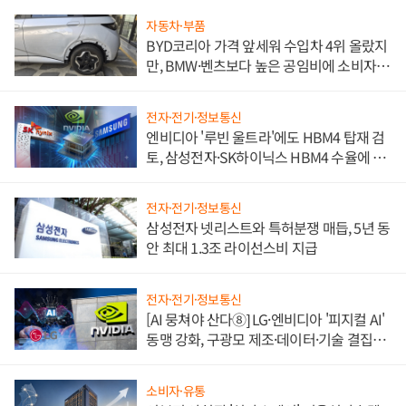
자동차·부품
BYD코리아 가격 앞세워 수입차 4위 올랐지
만, BMW·벤츠보다 높은 공임비에 소비자
불만 폭발
전자·전기·정보통신
엔비디아 '루빈 울트라'에도 HBM4 탑재 검
토, 삼성전자·SK하이닉스 HBM4 수율에 주
도권 갈린다
전자·전기·정보통신
삼성전자 넷리스트와 특허분쟁 매듭, 5년 동
안 최대 1.3조 라이선스비 지급
전자·전기·정보통신
[AI 뭉쳐야 산다⑧] LG·엔비디아 '피지컬 AI'
동맹 강화, 구광모 제조·데이터·기술 결집
해 종합 로보틱스 기업으로
소비자·유통