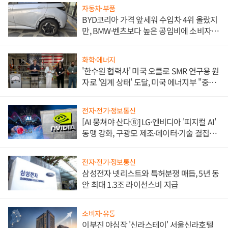
자동차·부품
BYD코리아 가격 앞세워 수입차 4위 올랐지
만, BMW·벤츠보다 높은 공임비에 소비자
불만 폭발
화학·에너지
'한수원 협력사' 미국 오클로 SMR 연구용 원
자로 '임계 상태' 도달, 미국 에너지부 "중요
한 이정표"
전자·전기·정보통신
[AI 뭉쳐야 산다⑧] LG·엔비디아 '피지컬 AI'
동맹 강화, 구광모 제조·데이터·기술 결집
해 종합 로보틱스 기업으로
전자·전기·정보통신
삼성전자 넷리스트와 특허분쟁 매듭, 5년 동
안 최대 1.3조 라이선스비 지급
소비자·유통
이부진 야심작 '신라스테이' 서울신라호텔