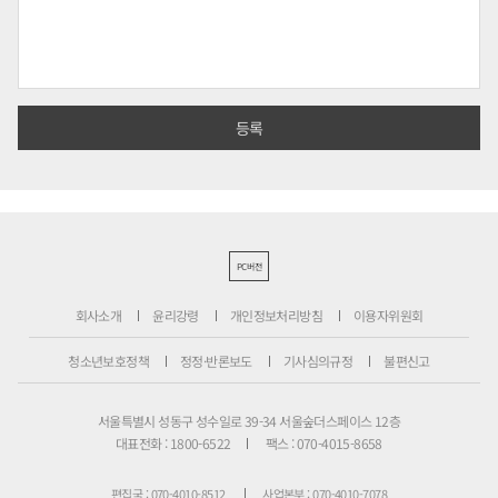
PC버전
회사소개
윤리강령
개인정보처리방침
이용자위원회
청소년보호정책
정정·반론보도
기사심의규정
불편신고
서울특별시 성동구 성수일로 39-34 서울숲더스페이스 12층
대표전화 : 1800-6522
팩스 : 070-4015-8658
편집국 : 070-4010-8512
사업본부 : 070-4010-7078