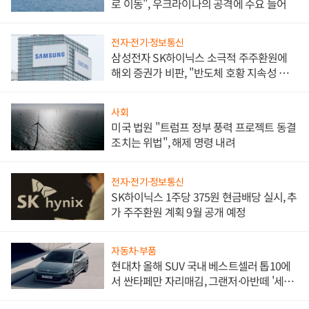
로 이동", 우크라이나의 공격에 수요 늘어
전자·전기·정보통신
삼성전자 SK하이닉스 소극적 주주환원에
해외 증권가 비판, "반도체 호황 지속성 의
문"
사회
미국 법원 "트럼프 정부 풍력 프로젝트 동결
조치는 위법", 해제 명령 내려
전자·전기·정보통신
SK하이닉스 1주당 375원 현금배당 실시, 추
가 주주환원 계획 9월 공개 예정
자동차·부품
현대차 올해 SUV 국내 베스트셀러 톱10에
서 싼타페만 자리매김, 그랜저·아반떼 '세단
쌍끌이'로 내수 방어