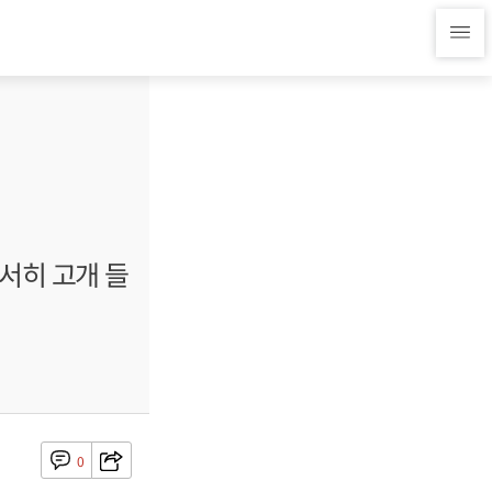
서서히 고개 들
0