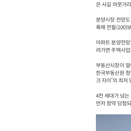
은 사길 머뭇거리
분양시장 전망도 
록해 전월(100)
아파트 분양전망지
려가면 주택사업
부동산시장이 얼어
한국부동산원 청약
크 자이’의 최저
4천 세대가 넘는
먼저 청약 당첨되