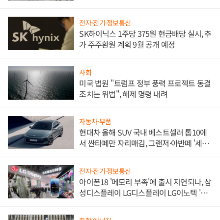
한 이정표"
전자·전기·정보통신
SK하이닉스 1주당 375원 현금배당 실시, 추
가 주주환원 계획 9월 공개 예정
사회
미국 법원 "트럼프 정부 풍력 프로젝트 동결
조치는 위법", 해제 명령 내려
자동차·부품
현대차 올해 SUV 국내 베스트셀러 톱10에
서 싼타페만 자리매김, 그랜저·아반떼 '세단
쌍끌이'로 내수 방어
전자·전기·정보통신
아이폰18 '메모리 부족'에 출시 지연되나, 삼
성디스플레이 LG디스플레이 LG이노텍 '탈
애플' 수익 다각화 속도