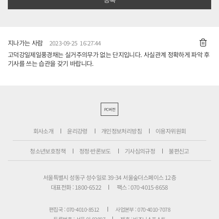
지나가는 사람
2023-09-25 16:27:44
고덕강일제일풍경채는 실거주의무가 없는 단지입니다. 사실관계 정확하게 파악 후
기사를 쓰는 습관을 갖기 바랍니다.
PC버전
회사소개
윤리강령
개인정보처리방침
이용자위원회
청소년보호정책
정정·반론보도
기사심의규정
불편신고
서울특별시 성동구 성수일로 39-34 서울숲더스페이스 12층
대표전화 : 1800-6522
팩스 : 070-4015-8658
편집국 : 070-4010-8512
사업본부 : 070-4010-7078