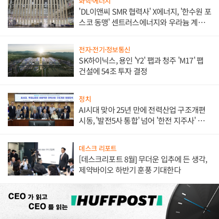
화학·에너지
'DL이앤씨 SMR 협력사' X에너지, '한수원 포
스코 동맹' 센트러스에너지와 우라늄 계약
체결
전자·전기·정보통신
SK하이닉스, 용인 'Y2' 팹과 청주 'M17' 팹
건설에 54조 투자 결정
정치
AI시대 맞아 25년 만에 전력산업 구조개편
시동, '발전5사 통합' 넘어 '한전 지주사' 재편
론도
데스크 리포트
[데스크리포트 8월] 무더운 입추에 든 생각,
제약바이오 하반기 훈풍 기대한다