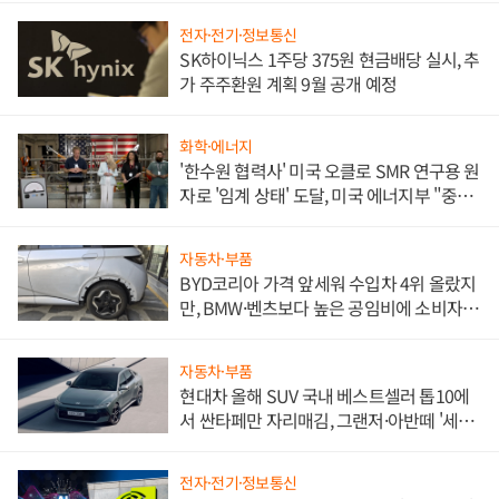
전자·전기·정보통신
SK하이닉스 1주당 375원 현금배당 실시, 추
가 주주환원 계획 9월 공개 예정
화학·에너지
'한수원 협력사' 미국 오클로 SMR 연구용 원
자로 '임계 상태' 도달, 미국 에너지부 "중요
한 이정표"
자동차·부품
BYD코리아 가격 앞세워 수입차 4위 올랐지
만, BMW·벤츠보다 높은 공임비에 소비자
불만 폭발
자동차·부품
현대차 올해 SUV 국내 베스트셀러 톱10에
서 싼타페만 자리매김, 그랜저·아반떼 '세단
쌍끌이'로 내수 방어
전자·전기·정보통신