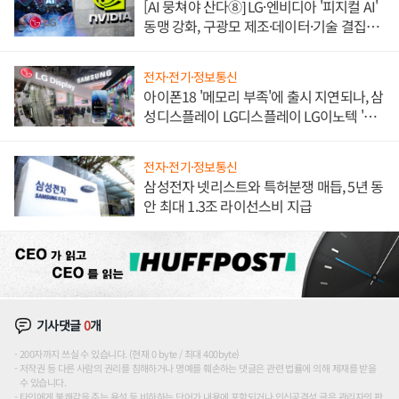
[AI 뭉쳐야 산다⑧] LG·엔비디아 '피지컬 AI'
동맹 강화, 구광모 제조·데이터·기술 결집
해 종합 로보틱스 기업으로
전자·전기·정보통신
아이폰18 '메모리 부족'에 출시 지연되나, 삼
성디스플레이 LG디스플레이 LG이노텍 '탈
애플' 수익 다각화 속도
전자·전기·정보통신
삼성전자 넷리스트와 특허분쟁 매듭, 5년 동
안 최대 1.3조 라이선스비 지급
기사댓글
0
개
200자까지 쓰실 수 있습니다. (현재 0 byte / 최대 400byte)
저작권 등 다른 사람의 권리를 침해하거나 명예를 훼손하는 댓글은 관련 법률에 의해 제재를 받을
수 있습니다.
타인에게 불쾌감을 주는 욕설 등 비하하는 단어가 내용에 포함되거나 인신공격성 글은 관리자의 판