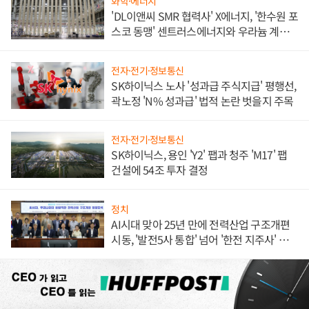
화학·에너지
'DL이앤씨 SMR 협력사' X에너지, '한수원 포
스코 동맹' 센트러스에너지와 우라늄 계약
체결
전자·전기·정보통신
SK하이닉스 노사 '성과급 주식지급' 평행선,
곽노정 'N% 성과급' 법적 논란 벗을지 주목
전자·전기·정보통신
SK하이닉스, 용인 'Y2' 팹과 청주 'M17' 팹
건설에 54조 투자 결정
정치
AI시대 맞아 25년 만에 전력산업 구조개편
시동, '발전5사 통합' 넘어 '한전 지주사' 재편
론도