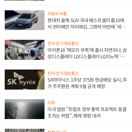
한 이정표"
자동차·부품
현대차 올해 SUV 국내 베스트셀러 톱10에
서 싼타페만 자리매김, 그랜저·아반떼 '세단
쌍끌이'로 내수 방어
전자·전기·정보통신
아이폰18 '메모리 부족'에 출시 지연되나, 삼
성디스플레이 LG디스플레이 LG이노텍 '탈
애플' 수익 다각화 속도
전자·전기·정보통신
SK하이닉스 1주당 375원 현금배당 실시, 추
가 주주환원 계획 9월 공개 예정
사회
미국 법원 "트럼프 정부 풍력 프로젝트 동결
조치는 위법", 해제 명령 내려