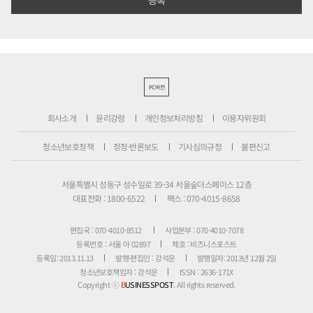
PC버전
회사소개
윤리강령
개인정보처리방침
이용자위원회
청소년보호정책
정정·반론보도
기사심의규정
불편신고
서울특별시 성동구 성수일로 39-34 서울숲더스페이스 12층
대표전화 : 1800-6522
팩스 : 070-4015-8658
편집국 : 070-4010-8512
사업본부 : 070-4010-7078
등록번호 : 서울 아 02897
제호 : 비즈니스포스트
등록일: 2013.11.13
발행·편집인 : 강석운
발행일자: 2013년 12월 2일
청소년보호책임자 : 강석운
ISSN : 2636-171X
Copyright ⓒ
B
USINESSPOST
. All rights reserved.