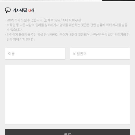
기사댓글
0
개
200자까지 쓰실 수 있습니다. (현재 0 byte / 최대 400byte)
저작권 등 다른 사람의 권리를 침해하거나 명예를 훼손하는 댓글은 관련 법률에 의해 제재를 받을
수 있습니다.
타인에게 불쾌감을 주는 욕설 등 비하하는 단어가 내용에 포함되거나 인신공격성 글은 관리자의 판
단에 의해 삭제 합니다.