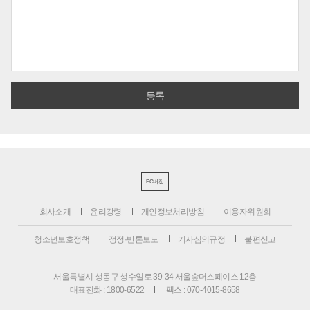
PC버전
회사소개
윤리강령
개인정보처리방침
이용자위원회
청소년보호정책
정정·반론보도
기사심의규정
불편신고
서울특별시 성동구 성수일로 39-34 서울숲더스페이스 12층
대표전화 : 1800-6522
팩스 : 070-4015-8658