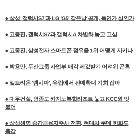
● 삼성 '갤럭시S7'과 LG 'G5' 같은날 공개, 득인가 실인가
● 고동진, 갤럭시S7과 갤럭시A 차별화 놓고 고심
● 고동진, 삼성전자 스마트폰 점유율 1위 어떻게 지키나
● 박용만, 두산그룹 사업부 매각 제값받기 어려워 곤혹
● 셀트리온 '램시마', 유럽에서 판매확대 기회 잡아
● 대우건설, 영종도 카지노복합리조트 놓고 KCC와 맞
붙어
● 삼성생명 중간금융지주사 전환, 현대차 롯데 한화도
촉각