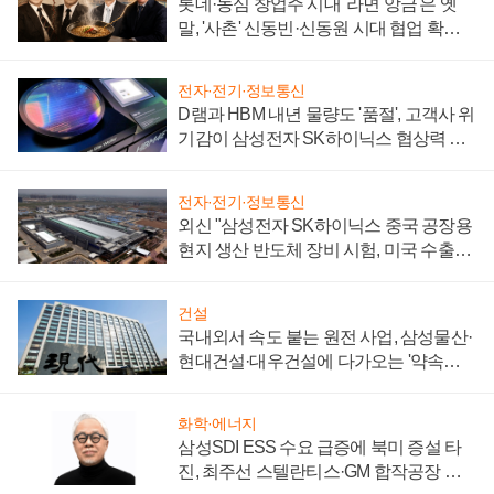
롯데·농심 창업주 시대 '라면 앙금'은 옛
말, '사촌' 신동빈·신동원 시대 협업 확대
일로
전자·전기·정보통신
D램과 HBM 내년 물량도 '품절', 고객사 위
기감이 삼성전자 SK하이닉스 협상력 더
키워
전자·전기·정보통신
외신 "삼성전자 SK하이닉스 중국 공장용
현지 생산 반도체 장비 시험, 미국 수출통
제 대비"
건설
국내외서 속도 붙는 원전 사업, 삼성물산·
현대건설·대우건설에 다가오는 '약속의
시간'
화학·에너지
삼성SDI ESS 수요 급증에 북미 증설 타
진, 최주선 스텔란티스·GM 합작공장 건