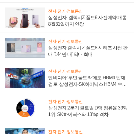
설 재추진하나
전자·전기·정보통신
삼성전자, 갤럭시Z 폴드8 사전예약 개통
8월31일까지 연장
전자·전기·정보통신
삼성전자 갤럭시 Z 폴드8 시리즈 사전 판
매 '144만 대' 역대 최대
전자·전기·정보통신
엔비디아 '루빈 울트라'에도 HBM4 탑재
검토, 삼성전자·SK하이닉스 HBM4 수율
에 주도권 갈린다
전자·전기·정보통신
삼성전자 2분기 글로벌 D램 점유율 39%
1위, SK하이닉스와 13%p 격차
전자·전기·정보통신