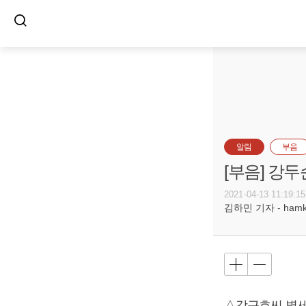
알림
부음
[부음] 강두
2021-04-13 11:19:15
김하민 기자 - hamkim
△강근호씨 별세,