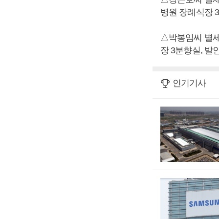
병원 장례식장 3호실
△박봉임씨 별세,
장 3분향실, 발인 1
인기기사