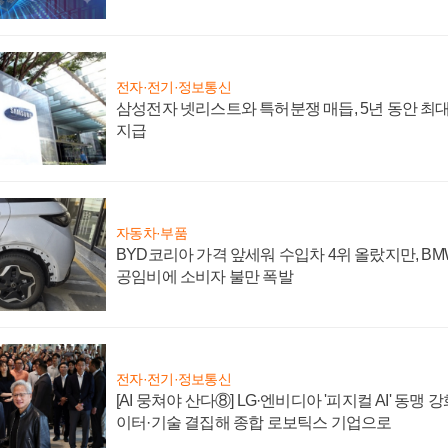
전자·전기·정보통신
삼성전자 넷리스트와 특허분쟁 매듭, 5년 동안 최대
지급
자동차·부품
BYD코리아 가격 앞세워 수입차 4위 올랐지만, B
공임비에 소비자 불만 폭발
전자·전기·정보통신
[AI 뭉쳐야 산다⑧] LG·엔비디아 '피지컬 AI' 동맹 
이터·기술 결집해 종합 로보틱스 기업으로