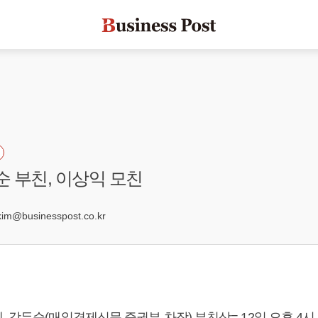
순 부친, 이상익 모친
@businesspost.co.kr
 강두순(매일경제신문 증권부 차장) 부친상= 12일 오후 4시