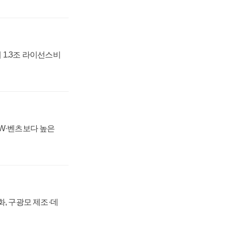
 1.3조 라이선스비
MW·벤츠보다 높은
강화, 구광모 제조·데