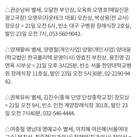
△권순남씨 별세, 오달현 부인상, 오옥희 오영호(매일신문
광고국장) 오영우(자운테크 대표) 모친상, 박상용(전 교사)
장모상 = 21일 오전 6시, 빈소 대구 구병원 장례식장 2호실,
발인 23일 오전 7시, 053-560-9042.
△양재황씨 별세, 양영철(개인사업) 양왕(개인사업) 양대웅
(학교법인 한국폴리텍 운영이사) 양효진 부친상, 용진영 김
연옥 시부상 = 21일 오후 3시25분, 빈소 서울 한양대학교병
원 장례식장 11호실, 발인 23일 오전 5시30분, 02-2290-94
42.
△권복유씨 별세, 김진수(충북 단양 단성중학교장) 장모상
= 21일 오전 9시, 빈소 인천 계양장례식장 301호, 발인 23
일 오전 7시40분, 032-546-4444.
△여중철 영남대 명예교수 별세, 여지혜 여은혜(서울여대
교수) 부친상, 최중혁(치과의사) 장재업(치과의사) 장인상 =