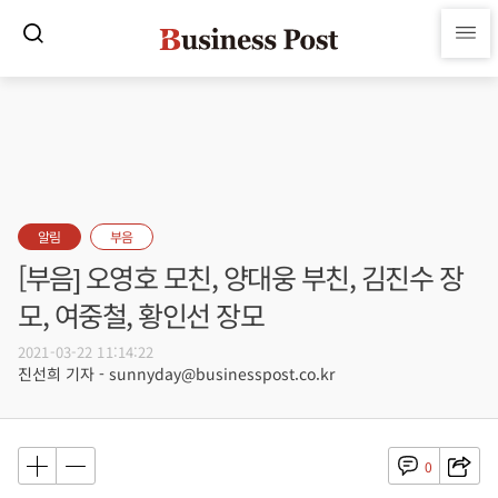
알림
부음
[부음] 오영호 모친, 양대웅 부친, 김진수 장
모, 여중철, 황인선 장모
2021-03-22 11:14:22
진선희 기자 - sunnyday@businesspost.co.kr
0