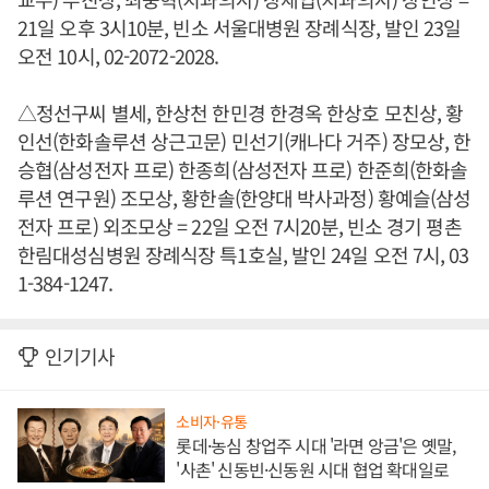
21일 오후 3시10분, 빈소 서울대병원 장례식장, 발인 23일
오전 10시, 02-2072-2028.
△정선구씨 별세, 한상천 한민경 한경옥 한상호 모친상, 황
인선(한화솔루션 상근고문) 민선기(캐나다 거주) 장모상, 한
승협(삼성전자 프로) 한종희(삼성전자 프로) 한준희(한화솔
루션 연구원) 조모상, 황한솔(한양대 박사과정) 황예슬(삼성
전자 프로) 외조모상 = 22일 오전 7시20분, 빈소 경기 평촌
한림대성심병원 장례식장 특1호실, 발인 24일 오전 7시, 03
1-384-1247.
인기기사
소비자·유통
롯데·농심 창업주 시대 '라면 앙금'은 옛말,
'사촌' 신동빈·신동원 시대 협업 확대일로