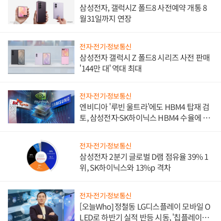
삼성전자, 갤럭시Z 폴드8 사전예약 개통 8
월31일까지 연장
전자·전기·정보통신
삼성전자 갤럭시 Z 폴드8 시리즈 사전 판매
'144만 대' 역대 최대
전자·전기·정보통신
엔비디아 '루빈 울트라'에도 HBM4 탑재 검
토, 삼성전자·SK하이닉스 HBM4 수율에 주
도권 갈린다
전자·전기·정보통신
삼성전자 2분기 글로벌 D램 점유율 39% 1
위, SK하이닉스와 13%p 격차
전자·전기·정보통신
[오늘Who] 정철동 LG디스플레이 모바일 O
LED로 하반기 실적 반등 시동, '칩플레이