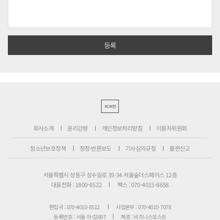
PC버전
회사소개
윤리강령
개인정보처리방침
이용자위원회
청소년보호정책
정정·반론보도
기사심의규정
불편신고
서울특별시 성동구 성수일로 39-34 서울숲더스페이스 12층
대표전화 : 1800-6522
팩스 : 070-4015-8658
편집국 : 070-4010-8512
사업본부 : 070-4010-7078
등록번호 : 서울 아 02897
제호 : 비즈니스포스트