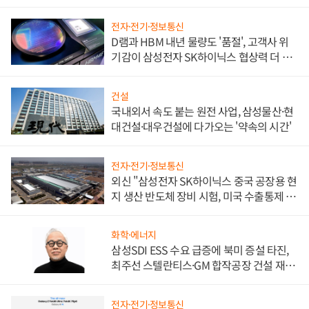
전자·전기·정보통신
D램과 HBM 내년 물량도 '품절', 고객사 위
기감이 삼성전자 SK하이닉스 협상력 더 키
워
건설
국내외서 속도 붙는 원전 사업, 삼성물산·현
대건설·대우건설에 다가오는 '약속의 시간'
전자·전기·정보통신
외신 "삼성전자 SK하이닉스 중국 공장용 현
지 생산 반도체 장비 시험, 미국 수출통제 대
비"
화학·에너지
삼성SDI ESS 수요 급증에 북미 증설 타진,
최주선 스텔란티스·GM 합작공장 건설 재추
진하나
전자·전기·정보통신