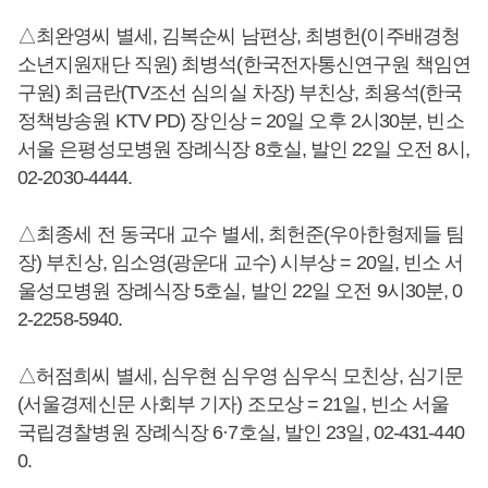
△최완영씨 별세, 김복순씨 남편상, 최병헌(이주배경청
소년지원재단 직원) 최병석(한국전자통신연구원 책임연
구원) 최금란(TV조선 심의실 차장) 부친상, 최용석(한국
정책방송원 KTV PD) 장인상 = 20일 오후 2시30분, 빈소
서울 은평성모병원 장례식장 8호실, 발인 22일 오전 8시,
02-2030-4444.
△최종세 전 동국대 교수 별세, 최헌준(우아한형제들 팀
장) 부친상, 임소영(광운대 교수) 시부상 = 20일, 빈소 서
울성모병원 장례식장 5호실, 발인 22일 오전 9시30분, 0
2-2258-5940.
△허점희씨 별세, 심우현 심우영 심우식 모친상, 심기문
(서울경제신문 사회부 기자) 조모상 = 21일, 빈소 서울
국립경찰병원 장례식장 6·7호실, 발인 23일, 02-431-440
0.