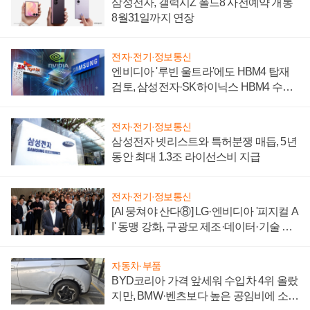
삼성전자, 갤럭시Z 폴드8 사전예약 개통
8월31일까지 연장
전자·전기·정보통신
엔비디아 '루빈 울트라'에도 HBM4 탑재
검토, 삼성전자·SK하이닉스 HBM4 수율
에 주도권 갈린다
전자·전기·정보통신
삼성전자 넷리스트와 특허분쟁 매듭, 5년
동안 최대 1.3조 라이선스비 지급
전자·전기·정보통신
[AI 뭉쳐야 산다⑧] LG·엔비디아 '피지컬 A
I' 동맹 강화, 구광모 제조·데이터·기술 결
집해 종합 로보틱스 기업으로
자동차·부품
BYD코리아 가격 앞세워 수입차 4위 올랐
지만, BMW·벤츠보다 높은 공임비에 소비