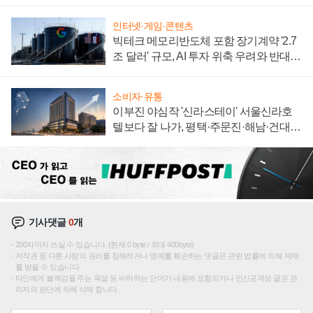
자 불만 폭발
인터넷·게임·콘텐츠
빅테크 메모리반도체 포함 장기계약 '2.7
조 달러' 규모, AI 투자 위축 우려와 반대
신호
소비자·유통
이부진 야심작 '신라스테이' 서울신라호
텔보다 잘 나가, 평택·주문진·해남·건대로
성장판 더 넓힌다
기사댓글
0
개
200자까지 쓰실 수 있습니다. (현재 0 byte / 최대 400byte)
저작권 등 다른 사람의 권리를 침해하거나 명예를 훼손하는 댓글은 관련 법률에 의해 제재
를 받을 수 있습니다.
타인에게 불쾌감을 주는 욕설 등 비하하는 단어가 내용에 포함되거나 인신공격성 글은 관
리자의 판단에 의해 삭제 합니다.