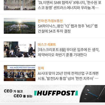
'DL이앤씨 SMR 협력사' X에너지, '한수원 포
스코 동맹' 센트러스에너지와 우라늄 계약
체결
전자·전기·정보통신
SK하이닉스, 용인 'Y2' 팹과 청주 'M17' 팹
건설에 54조 투자 결정
데스크 리포트
[데스크리포트 8월] 무더운 입추에 든 생각,
제약바이오 하반기 훈풍 기대한다
정치
AI시대 맞아 25년 만에 전력산업 구조개편
시동, '발전5사 통합' 넘어 '한전 지주사' 재편
론도