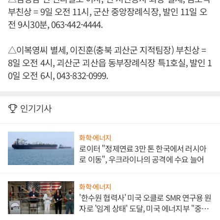
부친상 = 9일 오전 11시, 군산 중앙장례식장, 발인 11일 오
전 9시30분, 063-442-4444.
△이복영씨 별세, 이진훈(충북 괴산군 지적팀장) 부친상 =
8일 오전 4시, 괴산군 괴산읍 동부장례식장 특1호실, 발인 1
0일 오전 6시, 043-832-0999.
인기기사
화학·에너지
로이터 "정제연료 3만 톤 한국에서 러시아
로 이동", 우크라이나의 공격에 수요 늘어
화학·에너지
'한수원 협력사' 미국 오클로 SMR 연구용 원
자로 '임계 상태' 도달, 미국 에너지부 "중요
한 이정표"