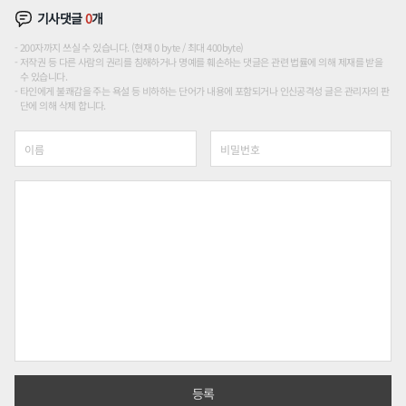
기사댓글
0
개
200자까지 쓰실 수 있습니다. (현재 0 byte / 최대 400byte)
저작권 등 다른 사람의 권리를 침해하거나 명예를 훼손하는 댓글은 관련 법률에 의해 제재를 받을
수 있습니다.
타인에게 불쾌감을 주는 욕설 등 비하하는 단어가 내용에 포함되거나 인신공격성 글은 관리자의 판
단에 의해 삭제 합니다.