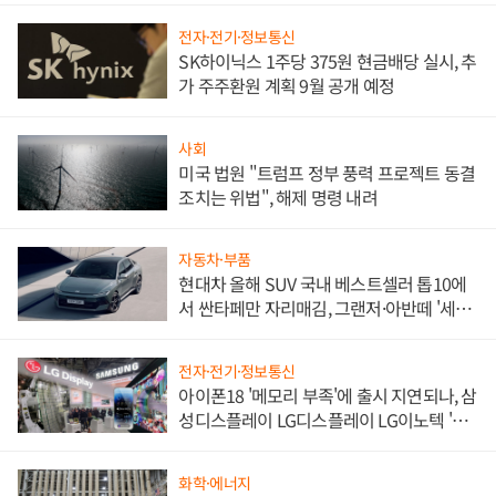
전자·전기·정보통신
SK하이닉스 1주당 375원 현금배당 실시, 추
가 주주환원 계획 9월 공개 예정
사회
미국 법원 "트럼프 정부 풍력 프로젝트 동결
조치는 위법", 해제 명령 내려
자동차·부품
현대차 올해 SUV 국내 베스트셀러 톱10에
서 싼타페만 자리매김, 그랜저·아반떼 '세단
쌍끌이'로 내수 방어
전자·전기·정보통신
아이폰18 '메모리 부족'에 출시 지연되나, 삼
성디스플레이 LG디스플레이 LG이노텍 '탈
애플' 수익 다각화 속도
화학·에너지