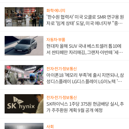
화학·에너지
'한수원 협력사' 미국 오클로 SMR 연구용 원
자로 '임계 상태' 도달, 미국 에너지부 "중요
한 이정표"
자동차·부품
현대차 올해 SUV 국내 베스트셀러 톱10에
서 싼타페만 자리매김, 그랜저·아반떼 '세단
쌍끌이'로 내수 방어
전자·전기·정보통신
아이폰18 '메모리 부족'에 출시 지연되나, 삼
성디스플레이 LG디스플레이 LG이노텍 '탈
애플' 수익 다각화 속도
전자·전기·정보통신
SK하이닉스 1주당 375원 현금배당 실시, 추
가 주주환원 계획 9월 공개 예정
사회