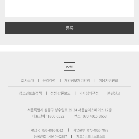
PC버전
회사소개
윤리강령
개인정보처리방침
이용자위원회
청소년보호정책
정정·반론보도
기사심의규정
불편신고
서울특별시 성동구 성수일로 39-34 서울숲더스페이스 12층
대표전화 : 1800-6522
팩스 : 070-4015-8658
편집국 : 070-4010-8512
사업본부 : 070-4010-7078
등록번호 : 서울 아 02897
제호 : 비즈니스포스트