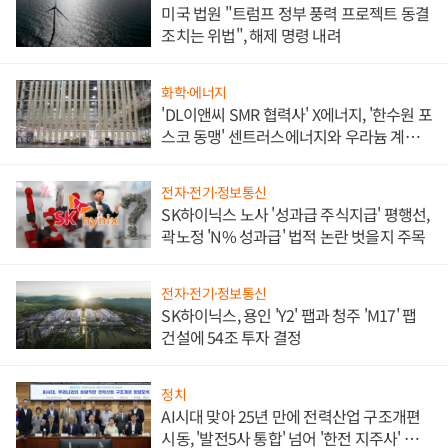
미국 법원 "트럼프 정부 풍력 프로젝트 동결
조치는 위법", 해제 명령 내려
화학·에너지
'DL이앤씨 SMR 협력사' X에너지, '한수원 포
스코 동맹' 센트러스에너지와 우라늄 계약
체결
전자·전기·정보통신
SK하이닉스 노사 '성과급 주식지급' 평행선,
곽노정 'N% 성과급' 법적 논란 벗을지 주목
전자·전기·정보통신
SK하이닉스, 용인 'Y2' 팹과 청주 'M17' 팹
건설에 54조 투자 결정
정치
AI시대 맞아 25년 만에 전력산업 구조개편
시동, '발전5사 통합' 넘어 '한전 지주사' 재편