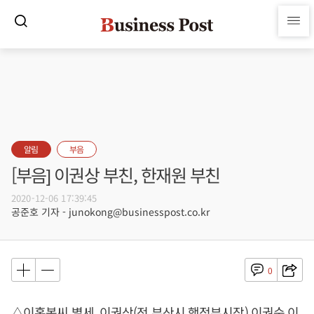
알림
부음
[부음] 이권상 부친, 한재원 부친
2020-12-06 17:39:45
공준호 기자 - junokong@businesspost.co.kr
0
△이홍복씨 별세, 이권상(전 부산시 행정부시장) 이권순 이