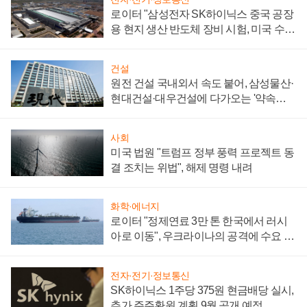
로이터 "삼성전자 SK하이닉스 중국 공장
용 현지 생산 반도체 장비 시험, 미국 수출
통제 대비"
건설
원전 건설 국내외서 속도 붙어, 삼성물산·
현대건설·대우건설에 다가오는 '약속의
시간'
사회
미국 법원 "트럼프 정부 풍력 프로젝트 동
결 조치는 위법", 해제 명령 내려
화학·에너지
로이터 "정제연료 3만 톤 한국에서 러시
아로 이동", 우크라이나의 공격에 수요 늘
어
전자·전기·정보통신
SK하이닉스 1주당 375원 현금배당 실시,
추가 주주환원 계획 9월 공개 예정