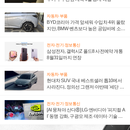
자동차·부품
BYD코리아 가격 앞세워 수입차 4위 올랐
지만, BMW·벤츠보다 높은 공임비에 소비
자 불만 폭발
전자·전기·정보통신
삼성전자, 갤럭시Z 폴드8 사전예약 개통
8월31일까지 연장
자동차·부품
현대차 SUV 국내 베스트셀러 톱10에서
사라진다, 정의선 그랜저·아반떼 '세단 쌍
끌이'로 내수 방어
전자·전기·정보통신
[AI 뭉쳐야 산다⑧] LG·엔비디아 '피지컬 A
I' 동맹 강화, 구광모 제조·데이터·기술 결
집해 종합 로보틱스 기업으로