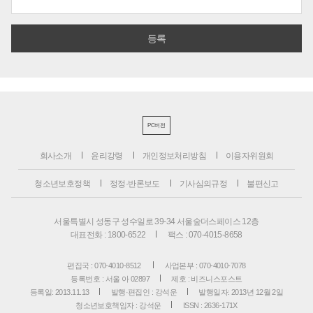
PC버전
회사소개
윤리강령
개인정보처리방침
이용자위원회
청소년보호정책
정정·반론보도
기사심의규정
불편신고
서울특별시 성동구 성수일로 39-34 서울숲더스페이스 12층
대표전화 : 1800-6522
팩스 : 070-4015-8658
편집국 : 070-4010-8512
사업본부 : 070-4010-7078
등록번호 : 서울 아 02897
제호 : 비즈니스포스트
등록일: 2013.11.13
발행·편집인 : 강석운
발행일자: 2013년 12월 2일
청소년보호책임자 : 강석운
ISSN : 2636-171X