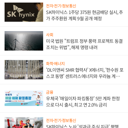
전자·전기·정보통신
SK하이닉스 1주당 375원 현금배당 실시, 추
가 주주환원 계획 9월 공개 예정
사회
미국 법원 "트럼프 정부 풍력 프로젝트 동결
조치는 위법", 해제 명령 내려
화학·에너지
'DL이앤씨 SMR 협력사' X에너지, '한수원 포
스코 동맹' 센트러스에너지와 우라늄 계약
체결
금융
우체국 '매일이자 파킹통장' 5만 계좌 한정
으로 다시 출시, 최고 연 2.0% 금리
전자·전기·정보통신
SK하이닉스 노사 '성과급 주식 지급' 평행