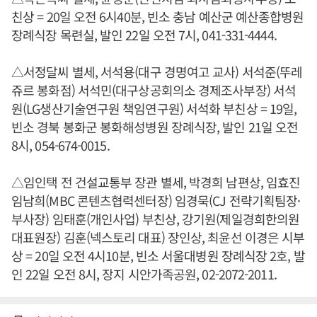
친상 = 20일 오전 6시40분, 빈소 충남 예산군 예산종합병원
장례식장 목련실, 발인 22일 오전 7시, 041-331-4444.
△서정달씨 별세, 서석용(대구 경명여고 교사) 서석준(뚜레
쥬르 봉화점) 서석민(대구상공회의소 경제조사부장) 서석
원(LG생산기술연구원 책임연구원) 서석화 부친상 = 19일,
빈소 경북 봉화군 봉화해성병원 장례식장, 발인 21일 오전
8시, 054-674-0015.
△임인택 전 건설교통부 장관 별세, 박경희 남편상, 임효진
임남희(MBC 콘텐츠협력센터장) 임경묵(CJ 전략기획팀장·
부사장) 임태훈(개인사업) 부친상, 강기원(제일경희한의원
대표원장) 김훈(넥스토리 대표) 장인상, 최윤선 이경은 시부
상 = 20일 오전 4시10분, 빈소 서울대병원 장례식장 2호, 발
인 22일 오전 8시, 장지 시안가족공원, 02-2072-2011.