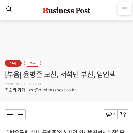
알림
부음
[부음] 윤병준 모친, 서석민 부친, 임인택
2020-09-20 11:00:09
조승리 기자 - csr@businesspost.co.kr
0
△박온득씨 별세, 윤병준(인천지검 외사범죄형사부장) 모