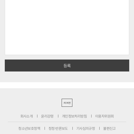
PC버전
회사소개
윤리강령
개인정보처리방침
이용자위원회
청소년보호정책
정정·반론보도
기사심의규정
불편신고