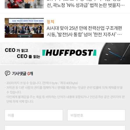
선, 곽노정 'N% 성과급' 법적 논란 벗을지 주
목
정치
AI시대 맞아 25년 만에 전력산업 구조개편
시동, '발전5사 통합' 넘어 '한전 지주사' 재편
론도
기사댓글
0
개
200자까지 쓰실 수 있습니다. (현재 0 byte / 최대 400byte)
저작권 등 다른 사람의 권리를 침해하거나 명예를 훼손하는 댓글은 관련 법률에 의해 제재를 받을
수 있습니다.
타인에게 불쾌감을 주는 욕설 등 비하하는 단어가 내용에 포함되거나 인신공격성 글은 관리자의 판
단에 의해 삭제 합니다.