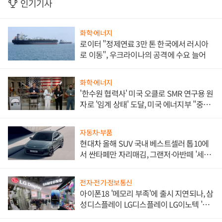
인기기사
화학·에너지
로이터 "정제연료 3만 톤 한국에서 러시아
로 이동", 우크라이나의 공격에 수요 늘어
화학·에너지
'한수원 협력사' 미국 오클로 SMR 연구용 원
자로 '임계 상태' 도달, 미국 에너지부 "중요
한 이정표"
자동차·부품
현대차 올해 SUV 국내 베스트셀러 톱10에
서 싼타페만 자리매김, 그랜저·아반떼 '세단
쌍끌이'로 내수 방어
전자·전기·정보통신
아이폰18 '메모리 부족'에 출시 지연되나, 삼
성디스플레이 LG디스플레이 LG이노텍 '탈
애플' 수익 다각화 속도