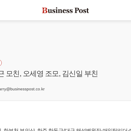
근 모친, 오세영 조모, 김신일 부친
1
ry@businesspost.co.kr
, 한부천 부인상, 한주 한동근(대구 해성병원장·매일탑리더스