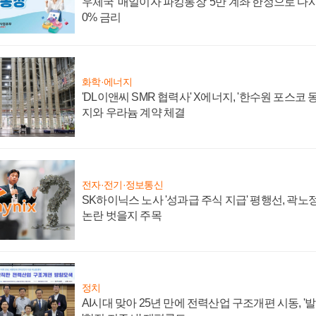
우체국 '매일이자 파킹통장' 5만 계좌 한정으로 다시 
0% 금리
화학·에너지
'DL이앤씨 SMR 협력사' X에너지, '한수원 포스코
지와 우라늄 계약 체결
전자·전기·정보통신
SK하이닉스 노사 '성과급 주식 지급' 평행선, 곽노정
논란 벗을지 주목
정치
AI시대 맞아 25년 만에 전력산업 구조개편 시동, '