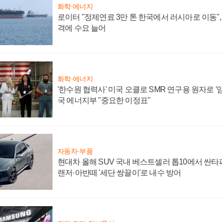
화학·에너지
로이터 "정제연료 3만 톤 한국에서 러시아로 이동"
격에 수요 늘어
화학·에너지
'한수원 협력사' 미국 오클로 SMR 연구용 원자로 '임
국 에너지부 "중요한 이정표"
자동차·부품
현대차 올해 SUV 국내 베스트셀러 톱10에서 싼타
랜저·아반떼 '세단 쌍끌이'로 내수 방어