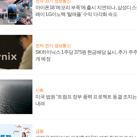
전자·전기·정보통신
아이폰18 '메모리 부족'에 출시 지연되나, 삼성디
레이 LG이노텍 '탈애플' 수익 다각화 속도
전자·전기·정보통신
SK하이닉스 1주당 375원 현금배당 실시, 추가 주
개 예정
사회
미국 법원 "트럼프 정부 풍력 프로젝트 동결 조치는 
내려
금융