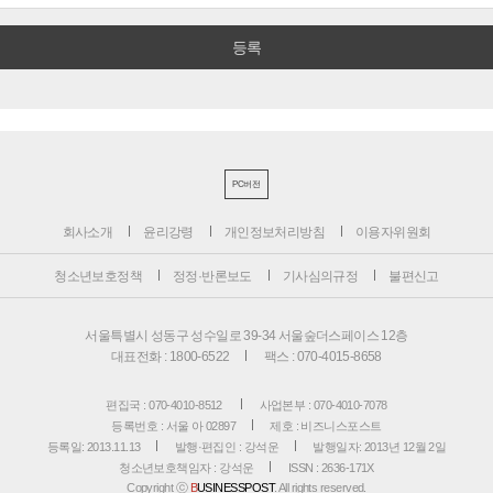
PC버전
회사소개
윤리강령
개인정보처리방침
이용자위원회
청소년보호정책
정정·반론보도
기사심의규정
불편신고
서울특별시 성동구 성수일로 39-34 서울숲더스페이스 12층
대표전화 : 1800-6522
팩스 : 070-4015-8658
편집국 : 070-4010-8512
사업본부 : 070-4010-7078
등록번호 : 서울 아 02897
제호 : 비즈니스포스트
등록일: 2013.11.13
발행·편집인 : 강석운
발행일자: 2013년 12월 2일
청소년보호책임자 : 강석운
ISSN : 2636-171X
Copyright ⓒ
B
USINESSPOST
. All rights reserved.