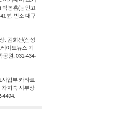
) 박봉흠(능인고
41분, 빈소 대구
상, 김희선(삼성
스트레이트뉴스 기
원, 031-434-
트사업부 카타르
옥 차지숙 시부상
4494.