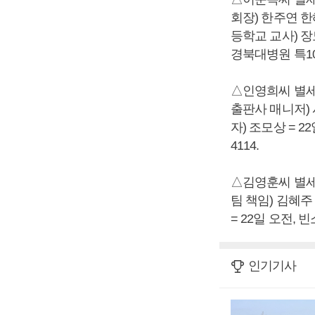
회장) 한주연 
등학교 교사) 장
경북대병원 특101호
△인영희씨 별세
출판사 매니저)
자) 조모상 = 2
4114.
△김영훈씨 별세
팀 책임) 김혜
= 22일 오전, 빈
인기기사