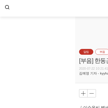
알림
부음
[부음] 한동
2020-07-22 10:21:4
김예영 기자 - kyyhar
△이순옥씨 별세