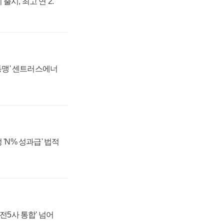
출시, 최고 연 2.
 동맹' 센트러스에너
 'N% 성과급' 법적
발전5사 통합' 넘어