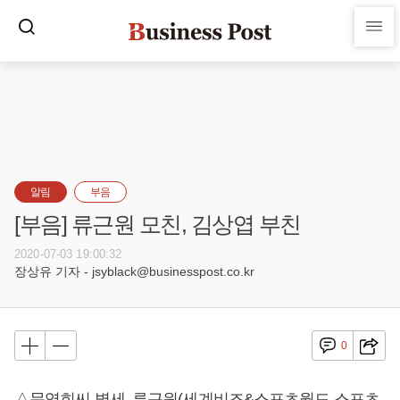
알림
부음
[부음] 류근원 모친, 김상엽 부친
2020-07-03 19:00:32
장상유 기자 - jsyblack@businesspost.co.kr
0
△문영희씨 별세, 류근원(세계비즈&스포츠월드 스포츠