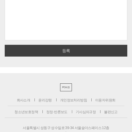
PC버전
회사소개
윤리강령
개인정보처리방침
이용자위원회
청소년보호정책
정정·반론보도
기사심의규정
불편신고
서울특별시 성동구 성수일로 39-34 서울숲더스페이스 12층