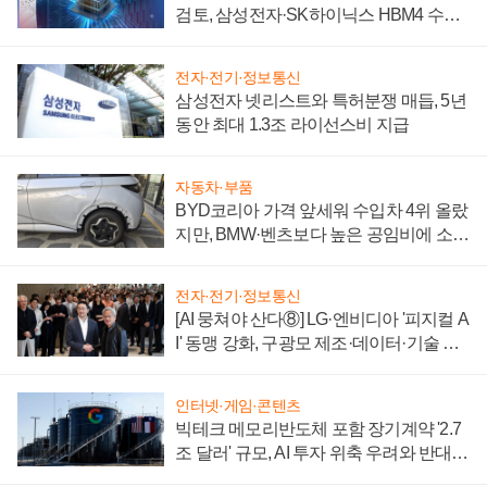
검토, 삼성전자·SK하이닉스 HBM4 수율
에 주도권 갈린다
전자·전기·정보통신
삼성전자 넷리스트와 특허분쟁 매듭, 5년
동안 최대 1.3조 라이선스비 지급
자동차·부품
BYD코리아 가격 앞세워 수입차 4위 올랐
지만, BMW·벤츠보다 높은 공임비에 소비
자 불만 폭발
전자·전기·정보통신
[AI 뭉쳐야 산다⑧] LG·엔비디아 '피지컬 A
I' 동맹 강화, 구광모 제조·데이터·기술 결
집해 종합 로보틱스 기업으로
인터넷·게임·콘텐츠
빅테크 메모리반도체 포함 장기계약 '2.7
조 달러' 규모, AI 투자 위축 우려와 반대
신호