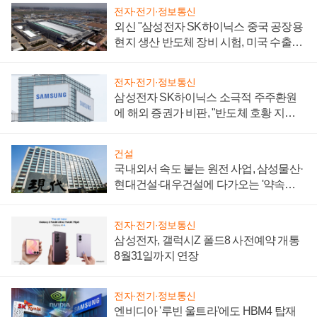
전자·전기·정보통신
외신 "삼성전자 SK하이닉스 중국 공장용
현지 생산 반도체 장비 시험, 미국 수출통
제 대비"
전자·전기·정보통신
삼성전자 SK하이닉스 소극적 주주환원
에 해외 증권가 비판, "반도체 호황 지속
성 의문"
건설
국내외서 속도 붙는 원전 사업, 삼성물산·
현대건설·대우건설에 다가오는 '약속의
시간'
전자·전기·정보통신
삼성전자, 갤럭시Z 폴드8 사전예약 개통
8월31일까지 연장
전자·전기·정보통신
엔비디아 '루빈 울트라'에도 HBM4 탑재