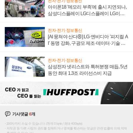
전자·전기·정보통신
아이폰18 '메모리 부족'에 출시 지연되나,
삼성디스플레이 LG디스플레이 LG이노
텍 '탈애플' 수익 다각화 속도
전자·전기·정보통신
[AI 뭉쳐야 산다⑧] LG·엔비디아 '피지컬 A
I' 동맹 강화, 구광모 제조·데이터·기술 결
집해 종합 로보틱스 기업으로
전자·전기·정보통신
삼성전자 넷리스트와 특허분쟁 매듭, 5년
동안 최대 1.3조 라이선스비 지급
기사댓글
0
개
200자까지 쓰실 수 있습니다. (현재 0 byte / 최대 400byte)
저작권 등 다른 사람의 권리를 침해하거나 명예를 훼손하는 댓글은 관련 법률에 의해 제재
를 받을 수 있습니다.