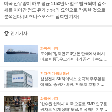
미국 산유량이 하루 평균 1150만 배럴로 발표되며 감소
세를 이어간 점도 유가 상승의 요인으로 작용한 것으로
분석된다. [비즈니스포스트 남희헌 기자]
인기기사
화학·에너지
로이터 "정제연료 3만 톤 한국에서 러시
아로 이동", 우크라이나의 공격에 수요 늘
어
전자·전기·정보통신
삼성전자 SK하이닉스 소극적 주주환원
에 해외 증권가 비판, "반도체 호황 지속
성 의문"
화학·에너지
'한수원 협력사' 미국 오클로 SMR 연구용
원자로 '임계 상태' 도달, 미국 에너지부