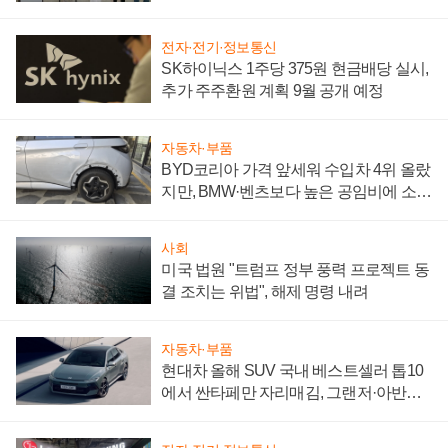
"중요한 이정표"
전자·전기·정보통신
SK하이닉스 1주당 375원 현금배당 실시,
추가 주주환원 계획 9월 공개 예정
자동차·부품
BYD코리아 가격 앞세워 수입차 4위 올랐
지만, BMW·벤츠보다 높은 공임비에 소비
자 불만 폭발
사회
미국 법원 "트럼프 정부 풍력 프로젝트 동
결 조치는 위법", 해제 명령 내려
자동차·부품
현대차 올해 SUV 국내 베스트셀러 톱10
에서 싼타페만 자리매김, 그랜저·아반떼
'세단 쌍끌이'로 내수 방어