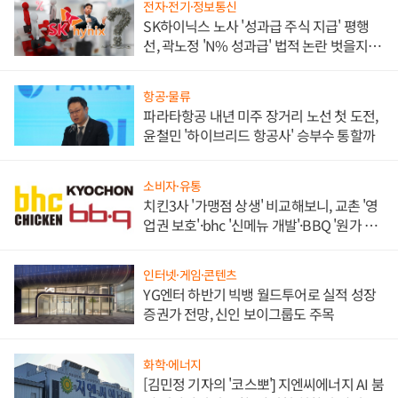
전자·전기·정보통신
SK하이닉스 노사 '성과급 주식 지급' 평행
선, 곽노정 'N% 성과급' 법적 논란 벗을지 주
목
항공·물류
파라타항공 내년 미주 장거리 노선 첫 도전,
윤철민 '하이브리드 항공사' 승부수 통할까
소비자·유통
치킨3사 '가맹점 상생' 비교해보니, 교촌 '영
업권 보호'·bhc '신메뉴 개발'·BBQ '원가 부
담'
인터넷·게임·콘텐츠
YG엔터 하반기 빅뱅 월드투어로 실적 성장
증권가 전망, 신인 보이그룹도 주목
화학·에너지
[김민정 기자의 '코스뽀'] 지엔씨에너지 AI 붐