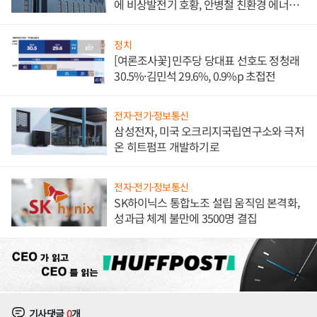
에 비상발전기 호황, 안병철 친환경 에너지
발전전문기업 향한다
정치
[여론조사꽃] 민주당 당대표 선호도 정청래
30.5%·김민석 29.6%, 0.9%p 초접전
전자·전기·정보통신
삼성전자, 미국 오크리지국립연구소와 극저
온 히트펌프 개발하기로
전자·전기·정보통신
SK하이닉스 통합노조 설립 움직임 본격화,
성과급 체계 불만에 3500명 결집
기사댓글
0
개