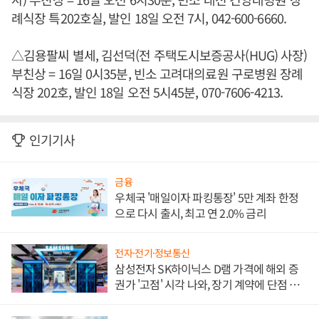
례식장 특202호실, 발인 18일 오전 7시, 042-600-6660.
△김용팔씨 별세, 김선덕(전 주택도시보증공사(HUG) 사장)
부친상 = 16일 0시35분, 빈소 고려대의료원 구로병원 장례
식장 202호, 발인 18일 오전 5시45분, 070-7606-4213.
인기기사
금융
우체국 '매일이자 파킹통장' 5만 계좌 한정
으로 다시 출시, 최고 연 2.0% 금리
전자·전기·정보통신
삼성전자 SK하이닉스 D램 가격에 해외 증
권가 '고점' 시각 나와, 장기 계약에 단점 부
각