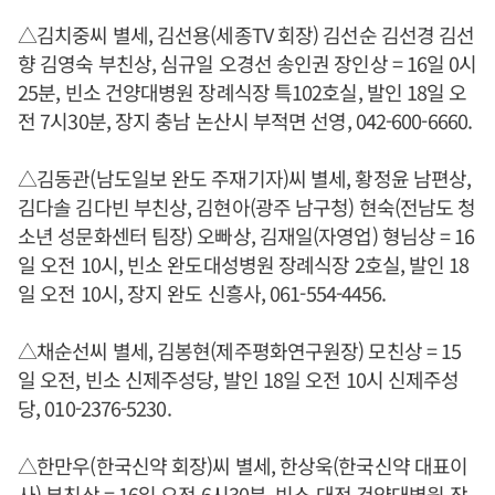
△김치중씨 별세, 김선용(세종TV 회장) 김선순 김선경 김선
향 김영숙 부친상, 심규일 오경선 송인권 장인상 = 16일 0시
25분, 빈소 건양대병원 장례식장 특102호실, 발인 18일 오
전 7시30분, 장지 충남 논산시 부적면 선영, 042-600-6660.
△김동관(남도일보 완도 주재기자)씨 별세, 황정윤 남편상,
김다솔 김다빈 부친상, 김현아(광주 남구청) 현숙(전남도 청
소년 성문화센터 팀장) 오빠상, 김재일(자영업) 형님상 = 16
일 오전 10시, 빈소 완도대성병원 장례식장 2호실, 발인 18
일 오전 10시, 장지 완도 신흥사, 061-554-4456.
△채순선씨 별세, 김봉현(제주평화연구원장) 모친상 = 15
일 오전, 빈소 신제주성당, 발인 18일 오전 10시 신제주성
당, 010-2376-5230.
△한만우(한국신약 회장)씨 별세, 한상욱(한국신약 대표이
사) 부친상 = 16일 오전 6시30분, 빈소 대전 건양대병원 장