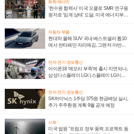
화학·에너지
'한수원 협력사' 미국 오클로 SMR 연구용
원자로 '임계 상태' 도달, 미국 에너지부
"중요한 이정표"
자동차·부품
현대차 올해 SUV 국내 베스트셀러 톱10
에서 싼타페만 자리매김, 그랜저·아반떼
'세단 쌍끌이'로 내수 방어
전자·전기·정보통신
아이폰18 '메모리 부족'에 출시 지연되나,
삼성디스플레이 LG디스플레이 LG이노
텍 '탈애플' 수익 다각화 속도
전자·전기·정보통신
SK하이닉스 1주당 375원 현금배당 실시,
추가 주주환원 계획 9월 공개 예정
사회
미국 법원 "트럼프 정부 풍력 프로젝트 동