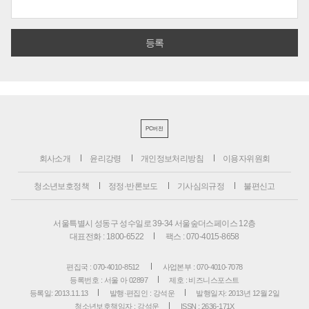
PC버전
회사소개
윤리강령
개인정보처리방침
이용자위원회
청소년보호정책
정정·반론보도
기사심의규정
불편신고
서울특별시 성동구 성수일로 39-34 서울숲더스페이스 12층
대표전화 : 1800-6522
팩스 : 070-4015-8658
편집국 : 070-4010-8512
사업본부 : 070-4010-7078
등록번호 : 서울 아 02897
제호 : 비즈니스포스트
등록일: 2013.11.13
발행·편집인 : 강석운
발행일자: 2013년 12월 2일
청소년보호책임자 : 강석운
ISSN : 2636-171X