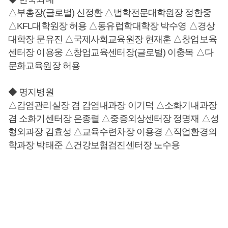
△부총장(글로벌) 신정환 △법학전문대학원장 정한중
△KFL대학원장 허용 △동유럽학대학장 박수영 △경상
대학장 문유진 △국제사회교육원장 현재훈 △창업보육
센터장 이용웅 △창업교육센터장(글로벌) 이충목 △다
문화교육원장 허용
◆ 명지병원
△감염관리실장 겸 감염내과장 이기덕 △소화기내과장
겸 소화기센터장 은종렬 △중증외상센터장 정명재 △성
형외과장 김효성 △교육수련차장 이용경 △직업환경의
학과장 박태준 △건강보험검진센터장 노수용