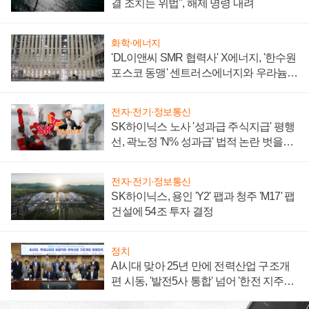
결 조치는 위법", 해제 명령 내려
화학·에너지
'DL이앤씨 SMR 협력사' X에너지, '한수원
포스코 동맹' 센트러스에너지와 우라늄
계약 체결
전자·전기·정보통신
SK하이닉스 노사 '성과급 주식지급' 평행
선, 곽노정 'N% 성과급' 법적 논란 벗을지
주목
전자·전기·정보통신
SK하이닉스, 용인 'Y2' 팹과 청주 'M17' 팹
건설에 54조 투자 결정
정치
AI시대 맞아 25년 만에 전력산업 구조개
편 시동, '발전5사 통합' 넘어 '한전 지주사'
재편론도