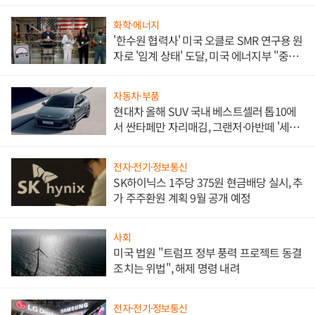
화학·에너지
'한수원 협력사' 미국 오클로 SMR 연구용 원
자로 '임계 상태' 도달, 미국 에너지부 "중요
한 이정표"
자동차·부품
현대차 올해 SUV 국내 베스트셀러 톱10에
서 싼타페만 자리매김, 그랜저·아반떼 '세단
쌍끌이'로 내수 방어
전자·전기·정보통신
SK하이닉스 1주당 375원 현금배당 실시, 추
가 주주환원 계획 9월 공개 예정
사회
미국 법원 "트럼프 정부 풍력 프로젝트 동결
조치는 위법", 해제 명령 내려
전자·전기·정보통신