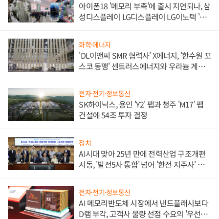
아이폰18 '메모리 부족'에 출시 지연되나, 삼
성디스플레이 LG디스플레이 LG이노텍 '탈
애플' 수익 다각화 속도
화학·에너지
'DL이앤씨 SMR 협력사' X에너지, '한수원 포
스코 동맹' 센트러스에너지와 우라늄 계약
체결
전자·전기·정보통신
SK하이닉스, 용인 'Y2' 팹과 청주 'M17' 팹
건설에 54조 투자 결정
정치
AI시대 맞아 25년 만에 전력산업 구조개편
시동, '발전5사 통합' 넘어 '한전 지주사' 재편
론도
전자·전기·정보통신
AI 메모리반도체 시장에서 낸드플래시보다
D램 부각, 고객사 물량 선점 수요의 '우선순