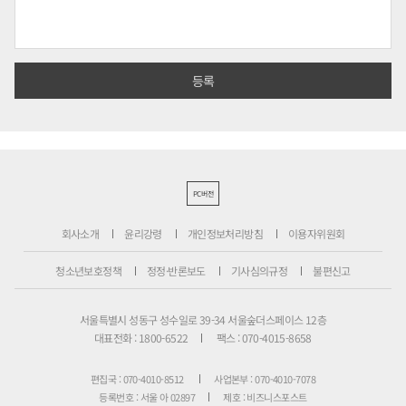
PC버전
회사소개
윤리강령
개인정보처리방침
이용자위원회
청소년보호정책
정정·반론보도
기사심의규정
불편신고
서울특별시 성동구 성수일로 39-34 서울숲더스페이스 12층
대표전화 : 1800-6522
팩스 : 070-4015-8658
편집국 : 070-4010-8512
사업본부 : 070-4010-7078
등록번호 : 서울 아 02897
제호 : 비즈니스포스트