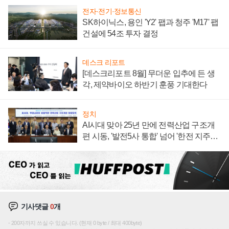
전자·전기·정보통신
SK하이닉스, 용인 'Y2' 팹과 청주 'M17' 팹
건설에 54조 투자 결정
데스크 리포트
[데스크리포트 8월] 무더운 입추에 든 생
각, 제약바이오 하반기 훈풍 기대한다
정치
AI시대 맞아 25년 만에 전력산업 구조개
편 시동, '발전5사 통합' 넘어 '한전 지주사'
재편론도
기사댓글
0
개
200자까지 쓰실 수 있습니다. (현재 0 byte / 최대 400byte)