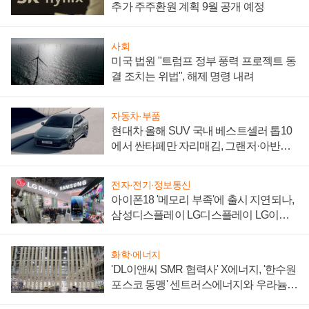
추가 주주환원 계획 9월 공개 예정
사회
미국 법원 "트럼프 정부 풍력 프로젝트 동
결 조치는 위법", 해제 명령 내려
자동차·부품
현대차 올해 SUV 국내 베스트셀러 톱10
에서 싼타페만 자리매김, 그랜저·아반떼
'세단 쌍끌이'로 내수 방어
전자·전기·정보통신
아이폰18 '메모리 부족'에 출시 지연되나,
삼성디스플레이 LG디스플레이 LG이노
텍 '탈애플' 수익 다각화 속도
화학·에너지
'DL이앤씨 SMR 협력사' X에너지, '한수원
포스코 동맹' 센트러스에너지와 우라늄
계약 체결