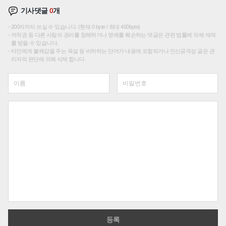
기사댓글
0
개
200자까지 쓰실 수 있습니다. (현재 0 byte / 최대 400byte)
저작권 등 다른 사람의 권리를 침해하거나 명예를 훼손하는 댓글은 관련 법률에 의해 제재
를 받을 수 있습니다.
타인에게 불쾌감을 주는 욕설 등 비하하는 단어가 내용에 포함되거나 인신공격성 글은 관
리자의 판단에 의해 삭제 합니다.