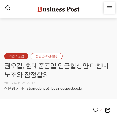
기업과산업
중공업·조선·철강
권오갑, 현대중공업 임금협상안 마침내
노조와 잠정합의
2015-02-11 21:27:17
장윤경 기자 - strangebride@businesspost.co.kr
0