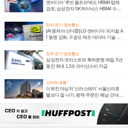
엔비디아 '루빈 울트라'에도 HBM4 탑재
검토, 삼성전자·SK하이닉스 HBM4 수율
에 주도권 갈린다
전자·전기·정보통신
[AI 뭉쳐야 산다⑧] LG·엔비디아 '피지컬 A
I' 동맹 강화, 구광모 제조·데이터·기술 결
집해 종합 로보틱스 기업으로
전자·전기·정보통신
삼성전자 넷리스트와 특허분쟁 매듭, 5년
동안 최대 1.3조 라이선스비 지급
소비자·유통
이부진 야심작 '신라스테이' 서울신라호
텔보다 잘 나가, 평택·주문진·해남·건대로
성장판 더 넓힌다