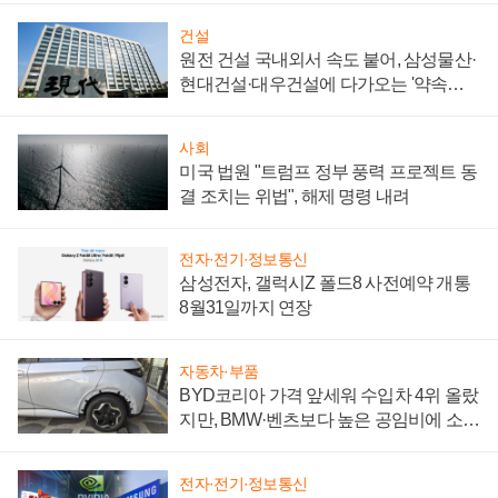
건설
원전 건설 국내외서 속도 붙어, 삼성물산·
현대건설·대우건설에 다가오는 '약속의
시간'
사회
미국 법원 "트럼프 정부 풍력 프로젝트 동
결 조치는 위법", 해제 명령 내려
전자·전기·정보통신
삼성전자, 갤럭시Z 폴드8 사전예약 개통
8월31일까지 연장
자동차·부품
BYD코리아 가격 앞세워 수입차 4위 올랐
지만, BMW·벤츠보다 높은 공임비에 소비
자 불만 폭발
전자·전기·정보통신