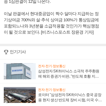
송 1심판결이 12일 나온다.
이날 판결에서 현대중공업이 짝수 달마다 지급하는 정
기상여금 700%와 설·추석 상여금 100%가 통상임금에
포함되느냐와 3년분을 소급적용할 것인가가 핵심쟁점
이 될 것으로 보인다. [비즈니스포스트 장윤경 기자]
인기기사
전자·전기·정보통신
삼성전자 SK하이닉스 소극적 주주환원
에 해외 증권가 비판, "반도체 호황 지속
성 의문"
전자·전기·정보통신
로이터 "삼성전자 SK하이닉스 중국 공장
용 현지 생산 반도체 장비 시험, 미국 수출
통제 대비"