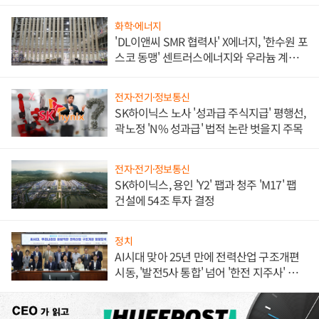
화학·에너지
'DL이앤씨 SMR 협력사' X에너지, '한수원 포
스코 동맹' 센트러스에너지와 우라늄 계약
체결
전자·전기·정보통신
SK하이닉스 노사 '성과급 주식지급' 평행선,
곽노정 'N% 성과급' 법적 논란 벗을지 주목
전자·전기·정보통신
SK하이닉스, 용인 'Y2' 팹과 청주 'M17' 팹
건설에 54조 투자 결정
정치
AI시대 맞아 25년 만에 전력산업 구조개편
시동, '발전5사 통합' 넘어 '한전 지주사' 재편
론도