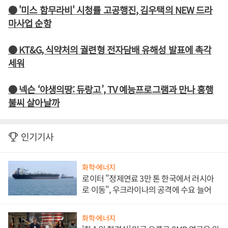
● '미스 함무라비' 시청률 고공행진, 김우택의 NEW 드라
마사업 순항
● KT&G, 식약처의 궐련형 전자담배 유해성 발표에 촉각
세워
● 넥슨 ‘야생의땅: 듀랑고’, TV 예능프로그램과 만나 흥행
불씨 살아날까
인기기사
화학·에너지
로이터 "정제연료 3만 톤 한국에서 러시아
로 이동", 우크라이나의 공격에 수요 늘어
화학·에너지