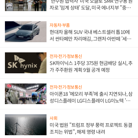
'한수원 협력사' 미국 오클로 SMR 연구용 원
자로 '임계 상태' 도달, 미국 에너지부 "중요
한 이정표"
자동차·부품
현대차 올해 SUV 국내 베스트셀러 톱10에
서 싼타페만 자리매김, 그랜저·아반떼 '세단
쌍끌이'로 내수 방어
전자·전기·정보통신
SK하이닉스 1주당 375원 현금배당 실시, 추
가 주주환원 계획 9월 공개 예정
전자·전기·정보통신
아이폰18 '메모리 부족'에 출시 지연되나, 삼
성디스플레이 LG디스플레이 LG이노텍 '탈
애플' 수익 다각화 속도
사회
미국 법원 "트럼프 정부 풍력 프로젝트 동결
조치는 위법", 해제 명령 내려