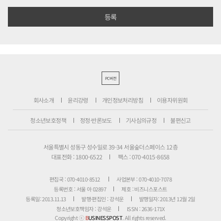
PC버전
회사소개
윤리강령
개인정보처리방침
이용자위원회
청소년보호정책
정정·반론보도
기사심의규정
불편신고
서울특별시 성동구 성수일로 39-34 서울숲더스페이스 12층
대표전화 : 1800-6522
팩스 : 070-4015-8658
편집국 : 070-4010-8512
사업본부 : 070-4010-7078
등록번호 : 서울 아 02897
제호 : 비즈니스포스트
등록일: 2013.11.13
발행·편집인 : 강석운
발행일자: 2013년 12월 2일
청소년보호책임자 : 강석운
ISSN : 2636-171X
Copyright ⓒ
B
USINESSPOST
. All rights reserved.