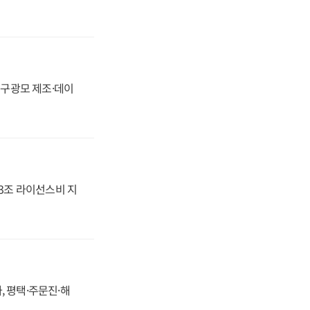
화, 구광모 제조·데이
.3조 라이선스비 지
, 평택·주문진·해