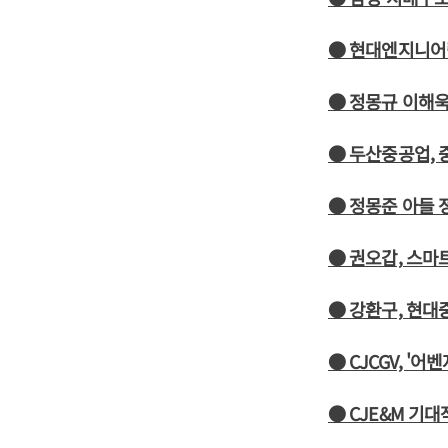
● 현대엔지니어링
● 정몽규 이해욱
● 두산중공업, 
● 정몽준 아들 
● 권오갑, 스마
● 강환구, 현대
● CJCGV, '
● CJE&M 기대작