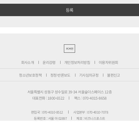
PC버전
회사소개
윤리강령
개인정보처리방침
이용자위원회
청소년보호정책
정정·반론보도
기사심의규정
불편신고
서울특별시 성동구 성수일로 39-34 서울숲더스페이스 12층
대표전화 : 1800-6522
팩스 : 070-4015-8658
편집국 : 070-4010-8512
사업본부 : 070-4010-7078
등록번호 : 서울 아 02897
제호 : 비즈니스포스트
등록일: 2013.11.13
발행·편집인 : 강석운
발행일자: 2013년 12월 2일
청소년보호책임자 : 강석운
ISSN : 2636-171X
Copyright ⓒ
B
USINESSPOST
. All rights reserved.