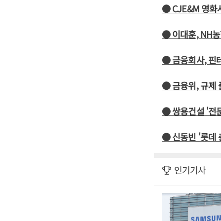
● CJE&M 영화
● 이대훈, NH
● 금융회사, 핀
● 금융위, 규제
● 쌍용건설 '전
● 신동빈 '롯데
인기기사