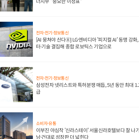
너지부 "중요한 이정표"
전자·전기·정보통신
[AI 뭉쳐야 산다⑧] LG·엔비디아 '피지컬 AI' 동맹 강
터·기술 결집해 종합 로보틱스 기업으로
전자·전기·정보통신
삼성전자 넷리스트와 특허분쟁 매듭, 5년 동안 최대 1
급
소비자·유통
이부진 야심작 '신라스테이' 서울신라호텔보다 잘 나가
남·건대로 성장판 더 넓힌다