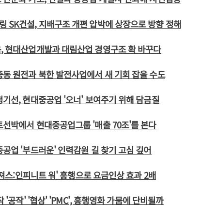
 SK건설, 지배구조 개편 압박에 상장으로 방향 정해
, 현대산업개발과 대림산업 경영구조 확 바꾸다
중동 원전과 북한 발전사업에서 새 기회 잡을 수도
정기선, 현대중공업 '오너' 보여주기 위해 담금질
트선박에서 현대중공업그룹 '매출 70조'를 본다
중공업 '부드러운' 인력감원 길 찾기 고심 깊어
어벤져스:인피니트 워' 흥행으로 요금인상 효과 2배
 '공작' '협상' 'PMC', 흥행영화 가뭄에 단비될까