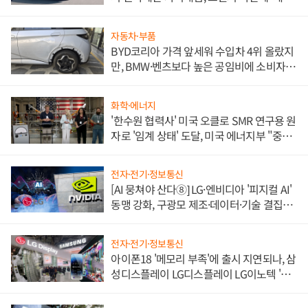
쌍끌이'로 내수 방어
자동차·부품
BYD코리아 가격 앞세워 수입차 4위 올랐지
만, BMW·벤츠보다 높은 공임비에 소비자
불만 폭발
화학·에너지
'한수원 협력사' 미국 오클로 SMR 연구용 원
자로 '임계 상태' 도달, 미국 에너지부 "중요
한 이정표"
전자·전기·정보통신
[AI 뭉쳐야 산다⑧] LG·엔비디아 '피지컬 AI'
동맹 강화, 구광모 제조·데이터·기술 결집
해 종합 로보틱스 기업으로
전자·전기·정보통신
아이폰18 '메모리 부족'에 출시 지연되나, 삼
성디스플레이 LG디스플레이 LG이노텍 '탈
애플' 수익 다각화 속도