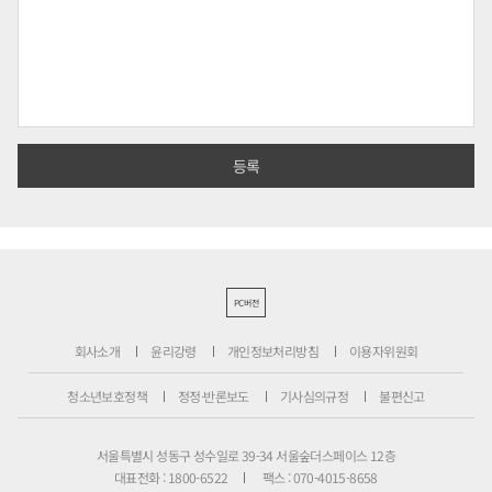
PC버전
회사소개
윤리강령
개인정보처리방침
이용자위원회
청소년보호정책
정정·반론보도
기사심의규정
불편신고
서울특별시 성동구 성수일로 39-34 서울숲더스페이스 12층
대표전화 : 1800-6522
팩스 : 070-4015-8658