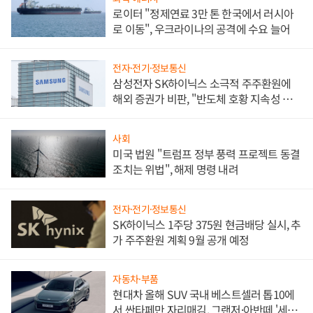
로이터 "정제연료 3만 톤 한국에서 러시아
로 이동", 우크라이나의 공격에 수요 늘어
전자·전기·정보통신
삼성전자 SK하이닉스 소극적 주주환원에
해외 증권가 비판, "반도체 호황 지속성 의
문"
사회
미국 법원 "트럼프 정부 풍력 프로젝트 동결
조치는 위법", 해제 명령 내려
전자·전기·정보통신
SK하이닉스 1주당 375원 현금배당 실시, 추
가 주주환원 계획 9월 공개 예정
자동차·부품
현대차 올해 SUV 국내 베스트셀러 톱10에
서 싼타페만 자리매김, 그랜저·아반떼 '세단