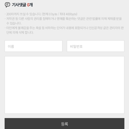
기사댓글
0
개
200자까지 쓰실 수 있습니다. (현재 0 byte / 최대 400byte)
저작권 등 다른 사람의 권리를 침해하거나 명예를 훼손하는 댓글은 관련 법률에 의해 제재를 받을
수 있습니다.
타인에게 불쾌감을 주는 욕설 등 비하하는 단어가 내용에 포함되거나 인신공격성 글은 관리자의 판
단에 의해 삭제 합니다.