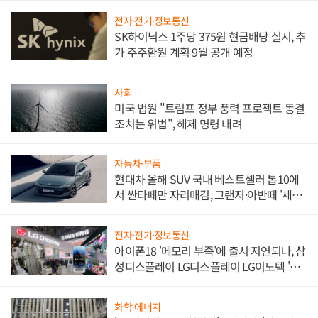
전자·전기·정보통신
SK하이닉스 1주당 375원 현금배당 실시, 추
가 주주환원 계획 9월 공개 예정
사회
미국 법원 "트럼프 정부 풍력 프로젝트 동결
조치는 위법", 해제 명령 내려
자동차·부품
현대차 올해 SUV 국내 베스트셀러 톱10에
서 싼타페만 자리매김, 그랜저·아반떼 '세단
쌍끌이'로 내수 방어
전자·전기·정보통신
아이폰18 '메모리 부족'에 출시 지연되나, 삼
성디스플레이 LG디스플레이 LG이노텍 '탈
애플' 수익 다각화 속도
화학·에너지