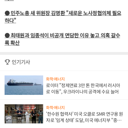
● 민주노총 새 위원장 김명환 "새로운 노사정협의체 필요
하다"
● 최태원과 임종석이 비공개 면담한 이유 놓고 의혹 갈수
록 확산
인기기사
화학·에너지
로이터 "정제연료 3만 톤 한국에서 러시아
로 이동", 우크라이나의 공격에 수요 늘어
화학·에너지
'한수원 협력사' 미국 오클로 SMR 연구용 원
자로 '임계 상태' 도달, 미국 에너지부 "중요
한 이정표"