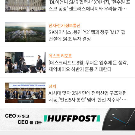
'DL이앤씨 SMR 협력사' X에너지, '한수원 포
스코 동맹' 센트러스에너지와 우라늄 계약
체결
전자·전기·정보통신
SK하이닉스, 용인 'Y2' 팹과 청주 'M17' 팹
건설에 54조 투자 결정
데스크 리포트
[데스크리포트 8월] 무더운 입추에 든 생각,
제약바이오 하반기 훈풍 기대한다
정치
AI시대 맞아 25년 만에 전력산업 구조개편
시동, '발전5사 통합' 넘어 '한전 지주사' 재편
론도