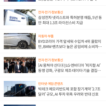
도권 갈린다
전자·전기·정보통신
삼성전자 넷리스트와 특허분쟁 매듭, 5년 동
안 최대 1.3조 라이선스비 지급
자동차·부품
BYD코리아 가격 앞세워 수입차 4위 올랐지
만, BMW·벤츠보다 높은 공임비에 소비자
불만 폭발
전자·전기·정보통신
[AI 뭉쳐야 산다⑧] LG·엔비디아 '피지컬 AI'
동맹 강화, 구광모 제조·데이터·기술 결집
해 종합 로보틱스 기업으로
인터넷·게임·콘텐츠
빅테크 메모리반도체 포함 장기계약 '2.7조
달러' 규모, AI 투자 위축 우려와 반대 신호