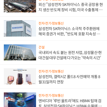
외신 "삼성전자 SK하이닉스 중국 공장용 현
지 생산 반도체 장비 시험, 미국 수출통제 대
비"
전자·전기·정보통신
삼성전자 SK하이닉스 소극적 주주환원에
해외 증권가 비판, "반도체 호황 지속성 의
문"
건설
국내외서 속도 붙는 원전 사업, 삼성물산·현
대건설·대우건설에 다가오는 '약속의 시간'
전자·전기·정보통신
삼성전자, 갤럭시Z 폴드8 사전예약 개통 8
월31일까지 연장
전자·전기·정보통신
엔비디아 '루빈 울트라'에도 HBM4 탑재 검
토, 삼성전자·SK하이닉스 HBM4 수율에 주