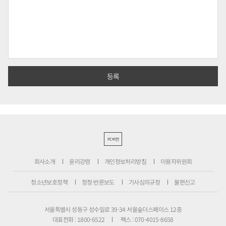
PC버전
회사소개
윤리강령
개인정보처리방침
이용자위원회
청소년보호정책
정정·반론보도
기사심의규정
불편신고
서울특별시 성동구 성수일로 39-34 서울숲더스페이스 12층
대표전화 : 1800-6522
팩스 : 070-4015-8658