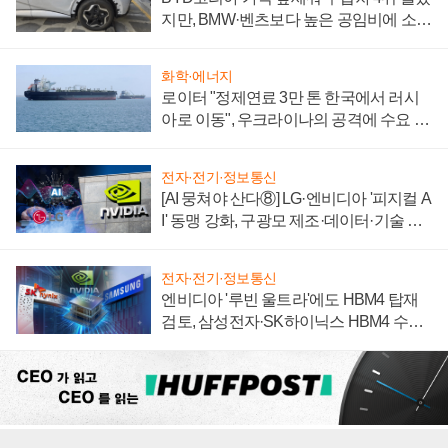
지만, BMW·벤츠보다 높은 공임비에 소비
자 불만 폭발
화학·에너지
로이터 "정제연료 3만 톤 한국에서 러시
아로 이동", 우크라이나의 공격에 수요 늘
어
전자·전기·정보통신
[AI 뭉쳐야 산다⑧] LG·엔비디아 '피지컬 A
I' 동맹 강화, 구광모 제조·데이터·기술 결
집해 종합 로보틱스 기업으로
전자·전기·정보통신
엔비디아 '루빈 울트라'에도 HBM4 탑재
검토, 삼성전자·SK하이닉스 HBM4 수율
에 주도권 갈린다