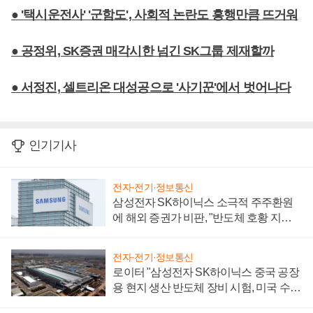
● '택시운전사' '군함도', 사회적 논란도 흥행만큼 뜨거워
● 공정위, SK증권 매각시한 넘긴 SK그룹 제재할까
● 서정진, 셀트리온 대성공으로 '사기꾼'에서 벗어나다
인기기사
전자·전기·정보통신
삼성전자 SK하이닉스 소극적 주주환원
에 해외 증권가 비판, "반도체 호황 지속
성 의문"
전자·전기·정보통신
로이터 "삼성전자 SK하이닉스 중국 공장
용 현지 생산 반도체 장비 시험, 미국 수출
통제 대비"