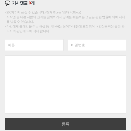
기사댓글
0
개
200자까지 쓰실 수 있습니다. (현재 0 byte / 최대 400byte)
저작권 등 다른 사람의 권리를 침해하거나 명예를 훼손하는 댓글은 관련 법률에 의해 제재
를 받을 수 있습니다.
타인에게 불쾌감을 주는 욕설 등 비하하는 단어가 내용에 포함되거나 인신공격성 글은 관
리자의 판단에 의해 삭제 합니다.