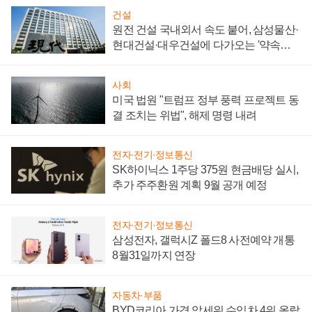
건설
원전 건설 국내외서 속도 붙어, 삼성물산·
현대건설·대우건설에 다가오는 '약속의
시간'
사회
미국 법원 "트럼프 정부 풍력 프로젝트 동
결 조치는 위법", 해제 명령 내려
전자·전기·정보통신
SK하이닉스 1주당 375원 현금배당 실시,
추가 주주환원 계획 9월 공개 예정
전자·전기·정보통신
삼성전자, 갤럭시Z 폴드8 사전예약 개통
8월31일까지 연장
자동차·부품
BYD코리아 가격 앞세워 수입차 4위 올랐