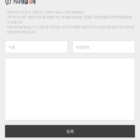
기사댓글
0
개
200자까지 쓰실 수 있습니다. (현재 0 byte / 최대 400byte)
저작권 등 다른 사람의 권리를 침해하거나 명예를 훼손하는 댓글은 관련 법률에 의해 제재를 받을
수 있습니다.
타인에게 불쾌감을 주는 욕설 등 비하하는 단어가 내용에 포함되거나 인신공격성 글은 관리자의 판
단에 의해 삭제 합니다.