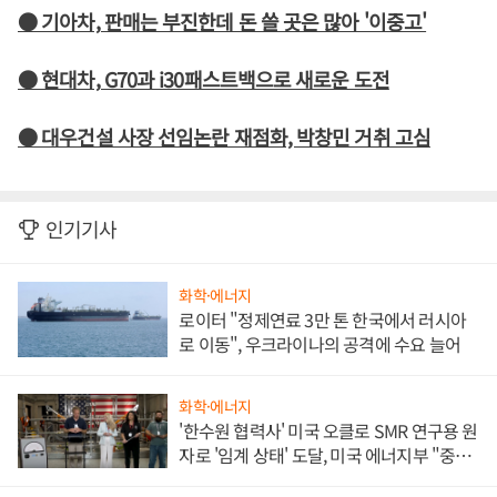
● 기아차, 판매는 부진한데 돈 쓸 곳은 많아 '이중고'
● 현대차, G70과 i30패스트백으로 새로운 도전
● 대우건설 사장 선임논란 재점화, 박창민 거취 고심
인기기사
화학·에너지
로이터 "정제연료 3만 톤 한국에서 러시아
로 이동", 우크라이나의 공격에 수요 늘어
화학·에너지
'한수원 협력사' 미국 오클로 SMR 연구용 원
자로 '임계 상태' 도달, 미국 에너지부 "중요
한 이정표"