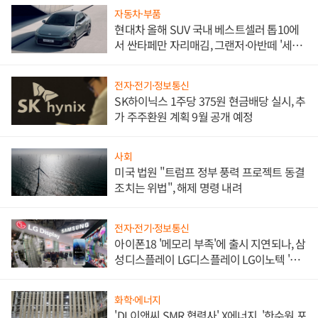
자동차·부품
현대차 올해 SUV 국내 베스트셀러 톱10에
서 싼타페만 자리매김, 그랜저·아반떼 '세단
쌍끌이'로 내수 방어
전자·전기·정보통신
SK하이닉스 1주당 375원 현금배당 실시, 추
가 주주환원 계획 9월 공개 예정
사회
미국 법원 "트럼프 정부 풍력 프로젝트 동결
조치는 위법", 해제 명령 내려
전자·전기·정보통신
아이폰18 '메모리 부족'에 출시 지연되나, 삼
성디스플레이 LG디스플레이 LG이노텍 '탈
애플' 수익 다각화 속도
화학·에너지
'DL이앤씨 SMR 협력사' X에너지, '한수원 포