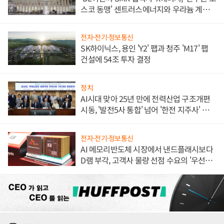
스코 동맹' 센트러스에너지와 우라늄 계약
체결
전자·전기·정보통신
SK하이닉스, 용인 'Y2' 팹과 청주 'M17' 팹
건설에 54조 투자 결정
정치
AI시대 맞아 25년 만에 전력산업 구조개편
시동, '발전5사 통합' 넘어 '한전 지주사' 재편
론도
전자·전기·정보통신
AI 메모리반도체 시장에서 낸드플래시보다
D램 부각, 고객사 물량 선점 수요의 '우선순
위'