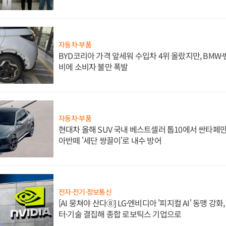
자동차·부품
BYD코리아 가격 앞세워 수입차 4위 올랐지만, BMW
비에 소비자 불만 폭발
자동차·부품
현대차 올해 SUV 국내 베스트셀러 톱10에서 싼타페만
아반떼 '세단 쌍끌이'로 내수 방어
전자·전기·정보통신
[AI 뭉쳐야 산다⑧] LG·엔비디아 '피지컬 AI' 동맹 강
터·기술 결집해 종합 로보틱스 기업으로