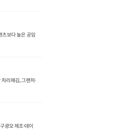
·벤츠보다 높은 공임
 자리매김, 그랜저·
화, 구광모 제조·데이