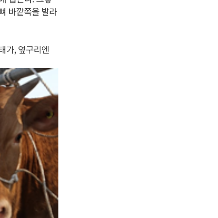
등뼈 바깥쪽을 발라
태가, 옆구리엔