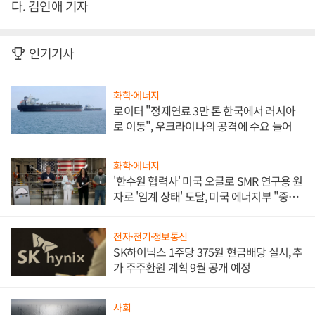
다. 김인애 기자
인기기사
화학·에너지
로이터 "정제연료 3만 톤 한국에서 러시아
로 이동", 우크라이나의 공격에 수요 늘어
화학·에너지
'한수원 협력사' 미국 오클로 SMR 연구용 원
자로 '임계 상태' 도달, 미국 에너지부 "중요
한 이정표"
전자·전기·정보통신
SK하이닉스 1주당 375원 현금배당 실시, 추
가 주주환원 계획 9월 공개 예정
사회