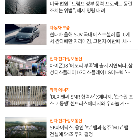
미국 법원 "트럼프 정부 풍력 프로젝트 동결
조치는 위법", 해제 명령 내려
자동차·부품
현대차 올해 SUV 국내 베스트셀러 톱10에
서 싼타페만 자리매김, 그랜저·아반떼 '세단
쌍끌이'로 내수 방어
전자·전기·정보통신
아이폰18 '메모리 부족'에 출시 지연되나, 삼
성디스플레이 LG디스플레이 LG이노텍 '탈
애플' 수익 다각화 속도
화학·에너지
'DL이앤씨 SMR 협력사' X에너지, '한수원 포
스코 동맹' 센트러스에너지와 우라늄 계약
체결
전자·전기·정보통신
SK하이닉스, 용인 'Y2' 팹과 청주 'M17' 팹
건설에 54조 투자 결정