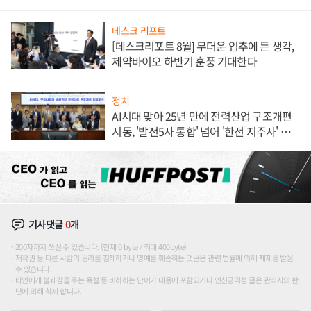
데스크 리포트
[데스크리포트 8월] 무더운 입추에 든 생각,
제약바이오 하반기 훈풍 기대한다
정치
AI시대 맞아 25년 만에 전력산업 구조개편
시동, '발전5사 통합' 넘어 '한전 지주사' 재편
론도
기사댓글
0
개
200자까지 쓰실 수 있습니다. (현재 0 byte / 최대 400byte)
저작권 등 다른 사람의 권리를 침해하거나 명예를 훼손하는 댓글은 관련 법률에 의해 제재를 받을
수 있습니다.
타인에게 불쾌감을 주는 욕설 등 비하하는 단어가 내용에 포함되거나 인신공격성 글은 관리자의 판
단에 의해 삭제 합니다.