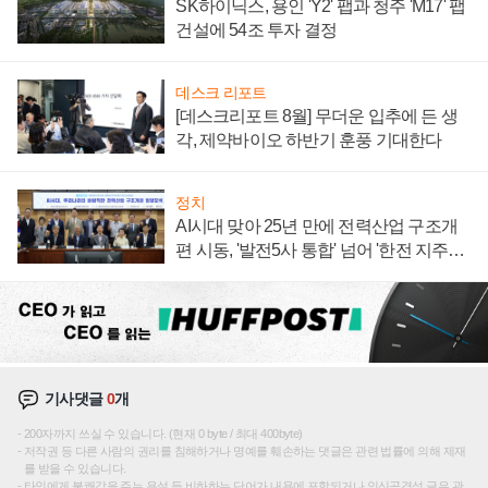
SK하이닉스, 용인 'Y2' 팹과 청주 'M17' 팹
건설에 54조 투자 결정
데스크 리포트
[데스크리포트 8월] 무더운 입추에 든 생
각, 제약바이오 하반기 훈풍 기대한다
정치
AI시대 맞아 25년 만에 전력산업 구조개
편 시동, '발전5사 통합' 넘어 '한전 지주사'
재편론도
기사댓글
0
개
200자까지 쓰실 수 있습니다. (현재 0 byte / 최대 400byte)
저작권 등 다른 사람의 권리를 침해하거나 명예를 훼손하는 댓글은 관련 법률에 의해 제재
를 받을 수 있습니다.
타인에게 불쾌감을 주는 욕설 등 비하하는 단어가 내용에 포함되거나 인신공격성 글은 관