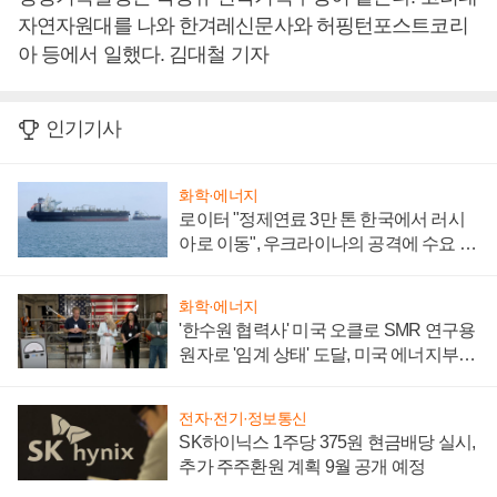
자연자원대를 나와 한겨레신문사와 허핑턴포스트코리
아 등에서 일했다. 김대철 기자
인기기사
화학·에너지
로이터 "정제연료 3만 톤 한국에서 러시
아로 이동", 우크라이나의 공격에 수요 늘
어
화학·에너지
'한수원 협력사' 미국 오클로 SMR 연구용
원자로 '임계 상태' 도달, 미국 에너지부
"중요한 이정표"
전자·전기·정보통신
SK하이닉스 1주당 375원 현금배당 실시,
추가 주주환원 계획 9월 공개 예정