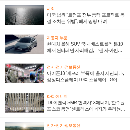
사회
미국 법원 "트럼프 정부 풍력 프로젝트 동
결 조치는 위법", 해제 명령 내려
자동차·부품
현대차 올해 SUV 국내 베스트셀러 톱10
에서 싼타페만 자리매김, 그랜저·아반떼
'세단 쌍끌이'로 내수 방어
전자·전기·정보통신
아이폰18 '메모리 부족'에 출시 지연되나,
삼성디스플레이 LG디스플레이 LG이노
텍 '탈애플' 수익 다각화 속도
화학·에너지
'DL이앤씨 SMR 협력사' X에너지, '한수원
포스코 동맹' 센트러스에너지와 우라늄
계약 체결
전자·전기·정보통신