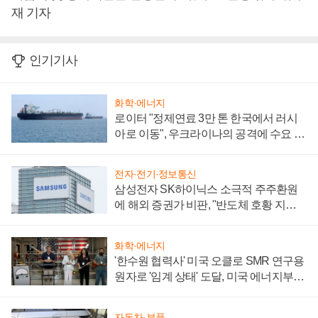
재 기자
인기기사
화학·에너지
로이터 "정제연료 3만 톤 한국에서 러시
아로 이동", 우크라이나의 공격에 수요 늘
어
전자·전기·정보통신
삼성전자 SK하이닉스 소극적 주주환원
에 해외 증권가 비판, "반도체 호황 지속
성 의문"
화학·에너지
'한수원 협력사' 미국 오클로 SMR 연구용
원자로 '임계 상태' 도달, 미국 에너지부
"중요한 이정표"
자동차·부품