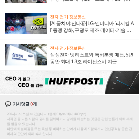
텍 '탈애플' 수익 다각화 속도
전자·전기·정보통신
[AI 뭉쳐야 산다⑧] LG·엔비디아 '피지컬 A
I' 동맹 강화, 구광모 제조·데이터·기술 결
집해 종합 로보틱스 기업으로
전자·전기·정보통신
삼성전자 넷리스트와 특허분쟁 매듭, 5년
동안 최대 1.3조 라이선스비 지급
기사댓글
0
개
200자까지 쓰실 수 있습니다. (현재 0 byte / 최대 400byte)
저작권 등 다른 사람의 권리를 침해하거나 명예를 훼손하는 댓글은 관련 법률에 의해 제재
를 받을 수 있습니다.
타인에게 불쾌감을 주는 욕설 등 비하하는 단어가 내용에 포함되거나 인신공격성 글은 관
리자의 판단에 의해 삭제 합니다.