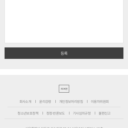
PC버전
회사소개
윤리강령
개인정보처리방침
이용자위원회
청소년보호정책
정정·반론보도
기사심의규정
불편신고