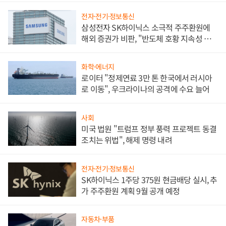
전자·전기·정보통신
삼성전자 SK하이닉스 소극적 주주환원에
해외 증권가 비판, "반도체 호황 지속성 의
문"
화학·에너지
로이터 "정제연료 3만 톤 한국에서 러시아
로 이동", 우크라이나의 공격에 수요 늘어
사회
미국 법원 "트럼프 정부 풍력 프로젝트 동결
조치는 위법", 해제 명령 내려
전자·전기·정보통신
SK하이닉스 1주당 375원 현금배당 실시, 추
가 주주환원 계획 9월 공개 예정
자동차·부품