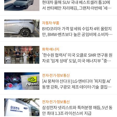
현대차 올해 SUV 국내 베스트셀러 톱10에
서 싼타페만 자리매김, 그랜저·아반떼 '세단
쌍끌이'로 내수 방어
자동차·부품
BYD코리아 가격 앞세워 수입차 4위 올랐지
만, BMW·벤츠보다 높은 공임비에 소비자
불만 폭발
화학·에너지
'한수원 협력사' 미국 오클로 SMR 연구용 원
자로 '임계 상태' 도달, 미국 에너지부 "중요
한 이정표"
전자·전기·정보통신
[AI 뭉쳐야 산다⑧] LG·엔비디아 '피지컬 AI'
동맹 강화, 구광모 제조·데이터·기술 결집
해 종합 로보틱스 기업으로
전자·전기·정보통신
삼성전자 넷리스트와 특허분쟁 매듭, 5년 동
안 최대 1.3조 라이선스비 지급