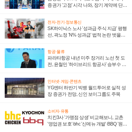
증권가 '고점' 시각 나와, 장기 계약에 단점
부각
전자·전기·정보통신
SK하이닉스 노사 '성과급 주식 지급' 평행
선, 곽노정 'N% 성과급' 법적 논란 벗을지
주목
항공·물류
파라타항공 내년 미주 장거리 노선 첫 도
전, 윤철민 '하이브리드 항공사' 승부수 통
할까
인터넷·게임·콘텐츠
YG엔터 하반기 빅뱅 월드투어로 실적 성
장 증권가 전망, 신인 보이그룹도 주목
소비자·유통
치킨3사 '가맹점 상생' 비교해보니, 교촌
'영업권 보호'·bhc '신메뉴 개발'·BBQ '원가
부담'