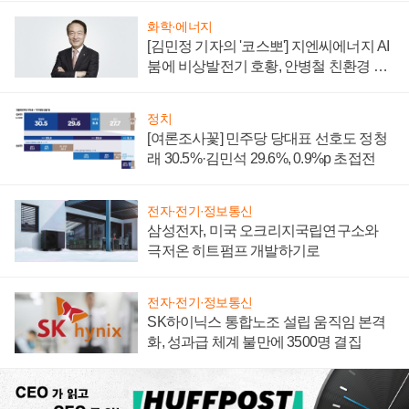
화학·에너지
[김민정 기자의 '코스뽀'] 지엔씨에너지 AI
붐에 비상발전기 호황, 안병철 친환경 에
너지 발전전문기업 향한다
정치
[여론조사꽃] 민주당 당대표 선호도 정청
래 30.5%·김민석 29.6%, 0.9%p 초접전
전자·전기·정보통신
삼성전자, 미국 오크리지국립연구소와
극저온 히트펌프 개발하기로
전자·전기·정보통신
SK하이닉스 통합노조 설립 움직임 본격
화, 성과급 체계 불만에 3500명 결집