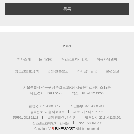
PC버전
회사소개
윤리강령
개인정보처리방침
이용자위원회
청소년보호정책
정정·반론보도
기사심의규정
불편신고
서울특별시 성동구 성수일로 39-34 서울숲더스페이스 12층
대표전화 : 1800-6522
팩스 : 070-4015-8658
편집국 : 070-4010-8512
사업본부 : 070-4010-7078
등록번호 : 서울 아 02897
제호 : 비즈니스포스트
등록일: 2013.11.13
발행·편집인 : 강석운
발행일자: 2013년 12월 2일
청소년보호책임자 : 강석운
ISSN : 2636-171X
Copyright ⓒ
B
USINESSPOST
. All rights reserved.