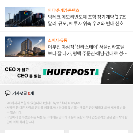
인터넷·게임·콘텐츠
빅테크 메모리반도체 포함 장기계약 '2.7조
달러' 규모, AI 투자 위축 우려와 반대 신호
소비자·유통
이부진 야심작 '신라스테이' 서울신라호텔
보다 잘 나가, 평택·주문진·해남·건대로 성
장판 더 넓힌다
기사댓글
0
개
200자까지 쓰실 수 있습니다. (현재 0 byte / 최대 400byte)
저작권 등 다른 사람의 권리를 침해하거나 명예를 훼손하는 댓글은 관련 법률에 의해 제재를 받을
수 있습니다.
타인에게 불쾌감을 주는 욕설 등 비하하는 단어가 내용에 포함되거나 인신공격성 글은 관리자의 판
단에 의해 삭제 합니다.