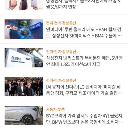
삼성전자, 갤럭시Z 폴드8 사전예약 개통 8
월31일까지 연장
전자·전기·정보통신
엔비디아 '루빈 울트라'에도 HBM4 탑재 검
토, 삼성전자·SK하이닉스 HBM4 수율에 주
도권 갈린다
전자·전기·정보통신
삼성전자 넷리스트와 특허분쟁 매듭, 5년 동
안 최대 1.3조 라이선스비 지급
전자·전기·정보통신
[AI 뭉쳐야 산다⑧] LG·엔비디아 '피지컬 AI'
동맹 강화, 구광모 제조·데이터·기술 결집
해 종합 로보틱스 기업으로
자동차·부품
BYD코리아 가격 앞세워 수입차 4위 올랐지
만, BMW·벤츠보다 높은 공임비에 소비자
불만 폭발