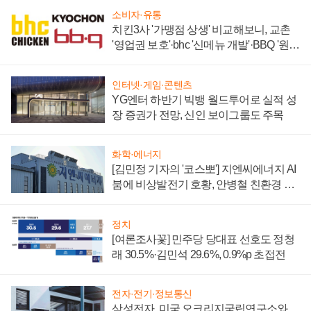
소비자·유통
치킨3사 '가맹점 상생' 비교해보니, 교촌
'영업권 보호'·bhc '신메뉴 개발'·BBQ '원가
부담'
인터넷·게임·콘텐츠
YG엔터 하반기 빅뱅 월드투어로 실적 성
장 증권가 전망, 신인 보이그룹도 주목
화학·에너지
[김민정 기자의 '코스뽀'] 지엔씨에너지 AI
붐에 비상발전기 호황, 안병철 친환경 에
너지 발전전문기업 향한다
정치
[여론조사꽃] 민주당 당대표 선호도 정청
래 30.5%·김민석 29.6%, 0.9%p 초접전
전자·전기·정보통신
삼성전자, 미국 오크리지국립연구소와