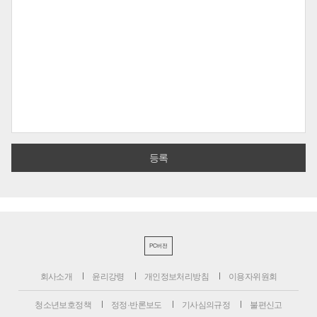
PC버전
회사소개
윤리강령
개인정보처리방침
이용자위원회
청소년보호정책
정정·반론보도
기사심의규정
불편신고