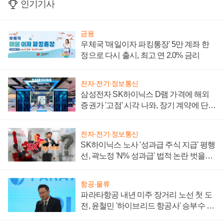
인기기사
금융
우체국 '매일이자 파킹통장' 5만 계좌 한
정으로 다시 출시, 최고 연 2.0% 금리
전자·전기·정보통신
삼성전자 SK하이닉스 D램 가격에 해외
증권가 '고점' 시각 나와, 장기 계약에 단점
부각
전자·전기·정보통신
SK하이닉스 노사 '성과급 주식 지급' 평행
선, 곽노정 'N% 성과급' 법적 논란 벗을지
주목
항공·물류
파라타항공 내년 미주 장거리 노선 첫 도
전, 윤철민 '하이브리드 항공사' 승부수 통
할까