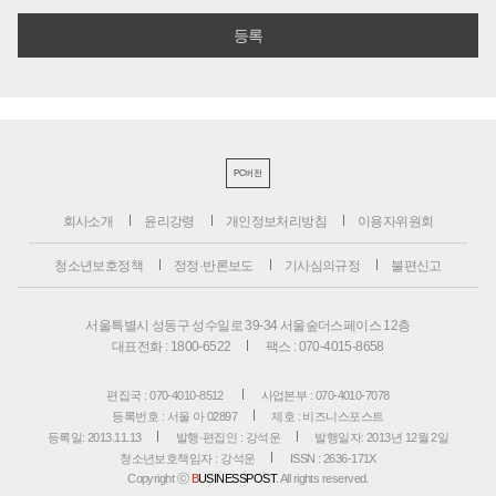
PC버전
회사소개
윤리강령
개인정보처리방침
이용자위원회
청소년보호정책
정정·반론보도
기사심의규정
불편신고
서울특별시 성동구 성수일로 39-34 서울숲더스페이스 12층
대표전화 : 1800-6522
팩스 : 070-4015-8658
편집국 : 070-4010-8512
사업본부 : 070-4010-7078
등록번호 : 서울 아 02897
제호 : 비즈니스포스트
등록일: 2013.11.13
발행·편집인 : 강석운
발행일자: 2013년 12월 2일
청소년보호책임자 : 강석운
ISSN : 2636-171X
Copyright ⓒ
B
USINESSPOST
. All rights reserved.