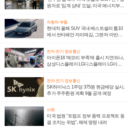
원자로 '임계 상태' 도달, 미국 에너지부
"중요한 이정표"
자동차·부품
현대차 올해 SUV 국내 베스트셀러 톱10
에서 싼타페만 자리매김, 그랜저·아반떼
'세단 쌍끌이'로 내수 방어
전자·전기·정보통신
아이폰18 '메모리 부족'에 출시 지연되나,
삼성디스플레이 LG디스플레이 LG이노
텍 '탈애플' 수익 다각화 속도
전자·전기·정보통신
SK하이닉스 1주당 375원 현금배당 실시,
추가 주주환원 계획 9월 공개 예정
사회
미국 법원 "트럼프 정부 풍력 프로젝트 동
결 조치는 위법", 해제 명령 내려