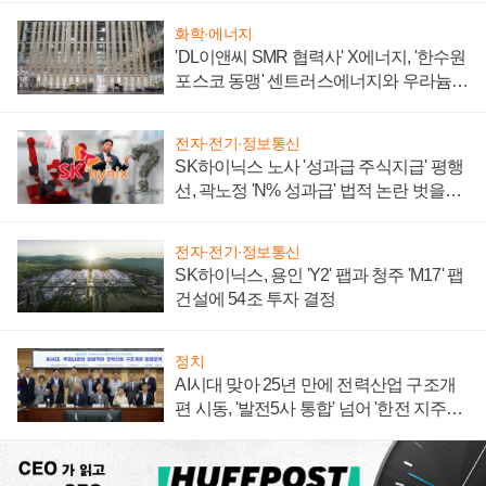
화학·에너지
'DL이앤씨 SMR 협력사' X에너지, '한수원
포스코 동맹' 센트러스에너지와 우라늄
계약 체결
전자·전기·정보통신
SK하이닉스 노사 '성과급 주식지급' 평행
선, 곽노정 'N% 성과급' 법적 논란 벗을지
주목
전자·전기·정보통신
SK하이닉스, 용인 'Y2' 팹과 청주 'M17' 팹
건설에 54조 투자 결정
정치
AI시대 맞아 25년 만에 전력산업 구조개
편 시동, '발전5사 통합' 넘어 '한전 지주사'
재편론도