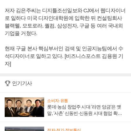
저자 김은주씨는 디지틀조선일보와 CJ에서 웹디자이너
로 일하다 미국 디자인대학원에 입학한 뒤 컨설팅회사
블랙웰, 모토로라, 퀄컴, 삼성전자, 구글 등 여러 국내외
기업을 거쳤다.
현재 구글 본사 핵심부서인 검색 및 인공지능팀에서 수
석디자이너로 일하고 있다. [비즈니스포스트 김용원 기
자]
인기기사
소비자·유통
롯데·농심 창업주 시대 '라면 앙금'은 옛
말, '사촌' 신동빈·신동원 시대 협업 확대
일로
전자·전기·정보통신