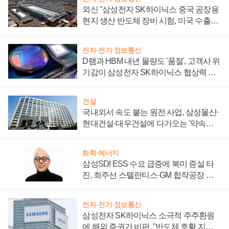
외신 "삼성전자 SK하이닉스 중국 공장용
현지 생산 반도체 장비 시험, 미국 수출통
제 대비"
전자·전기·정보통신
D램과 HBM 내년 물량도 '품절', 고객사 위
기감이 삼성전자 SK하이닉스 협상력 더
키워
건설
국내외서 속도 붙는 원전 사업, 삼성물산·
현대건설·대우건설에 다가오는 '약속의
시간'
화학·에너지
삼성SDI ESS 수요 급증에 북미 증설 타
진, 최주선 스텔란티스·GM 합작공장 건
설 재추진하나
전자·전기·정보통신
삼성전자 SK하이닉스 소극적 주주환원
에 해외 증권가 비판, "반도체 호황 지속