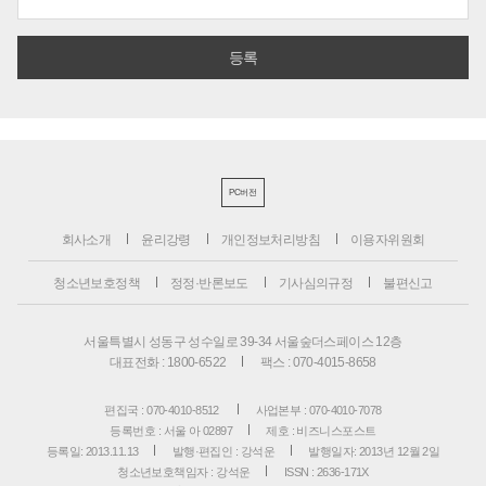
PC버전
회사소개
윤리강령
개인정보처리방침
이용자위원회
청소년보호정책
정정·반론보도
기사심의규정
불편신고
서울특별시 성동구 성수일로 39-34 서울숲더스페이스 12층
대표전화 : 1800-6522
팩스 : 070-4015-8658
편집국 : 070-4010-8512
사업본부 : 070-4010-7078
등록번호 : 서울 아 02897
제호 : 비즈니스포스트
등록일: 2013.11.13
발행·편집인 : 강석운
발행일자: 2013년 12월 2일
청소년보호책임자 : 강석운
ISSN : 2636-171X