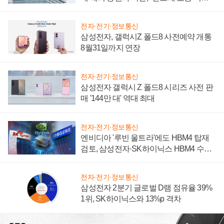
성 의문"
전자·전기·정보통신
삼성전자, 갤럭시Z 폴드8 사전예약 개통
8월31일까지 연장
전자·전기·정보통신
삼성전자 갤럭시 Z 폴드8 시리즈 사전 판
매 '144만 대' 역대 최대
전자·전기·정보통신
엔비디아 '루빈 울트라'에도 HBM4 탑재
검토, 삼성전자·SK하이닉스 HBM4 수율
에 주도권 갈린다
전자·전기·정보통신
삼성전자 2분기 글로벌 D램 점유율 39%
1위, SK하이닉스와 13%p 격차