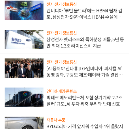
전자·전기·정보통신
엔비디아 '루빈 울트라'에도 HBM4 탑재 검
토, 삼성전자·SK하이닉스 HBM4 수율에 주
도권 갈린다
전자·전기·정보통신
삼성전자 넷리스트와 특허분쟁 매듭, 5년 동
안 최대 1.3조 라이선스비 지급
전자·전기·정보통신
[AI 뭉쳐야 산다⑧] LG·엔비디아 '피지컬 AI'
동맹 강화, 구광모 제조·데이터·기술 결집
해 종합 로보틱스 기업으로
인터넷·게임·콘텐츠
빅테크 메모리반도체 포함 장기계약 '2.7조
달러' 규모, AI 투자 위축 우려와 반대 신호
자동차·부품
BYD코리아 가격 앞세워 수입차 4위 올랐지