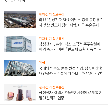
전자·전기·정보통신
외신 "삼성전자 SK하이닉스 중국 공장용 현
지 생산 반도체 장비 시험, 미국 수출통제 대
비"
전자·전기·정보통신
삼성전자 SK하이닉스 소극적 주주환원에
해외 증권가 비판, "반도체 호황 지속성 의
문"
건설
국내외서 속도 붙는 원전 사업, 삼성물산·현
대건설·대우건설에 다가오는 '약속의 시간'
전자·전기·정보통신
삼성전자, 갤럭시Z 폴드8 사전예약 개통 8
월31일까지 연장