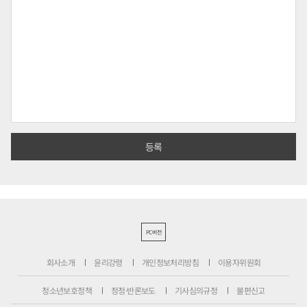
PC버전
회사소개
윤리강령
개인정보처리방침
이용자위원회
청소년보호정책
정정·반론보도
기사심의규정
불편신고