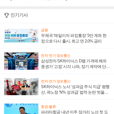
인기기사
금융
우체국 '매일이자 파킹통장' 5만 계좌 한
정으로 다시 출시, 최고 연 2.0% 금리
전자·전기·정보통신
삼성전자 SK하이닉스 D램 가격에 해외
증권가 '고점' 시각 나와, 장기 계약에 단점
부각
전자·전기·정보통신
SK하이닉스 노사 '성과급 주식 지급' 평행
선, 곽노정 'N% 성과급' 법적 논란 벗을지
주목
항공·물류
파라타항공 내년 미주 장거리 노선 첫 도