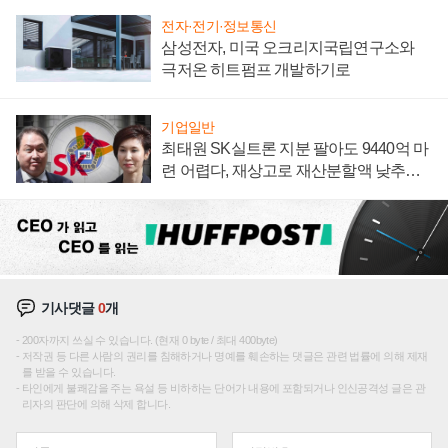
전자·전기·정보통신
삼성전자, 미국 오크리지국립연구소와
극저온 히트펌프 개발하기로
기업일반
최태원 SK실트론 지분 팔아도 9440억 마
련 어렵다, 재상고로 재산분할액 낮추기
시도하나
기사댓글
0
개
200자까지 쓰실 수 있습니다. (현재 0 byte / 최대 400byte)
저작권 등 다른 사람의 권리를 침해하거나 명예를 훼손하는 댓글은 관련 법률에 의해 제재
를 받을 수 있습니다.
타인에게 불쾌감을 주는 욕설 등 비하하는 단어가 내용에 포함되거나 인신공격성 글은 관
리자의 판단에 의해 삭제 합니다.