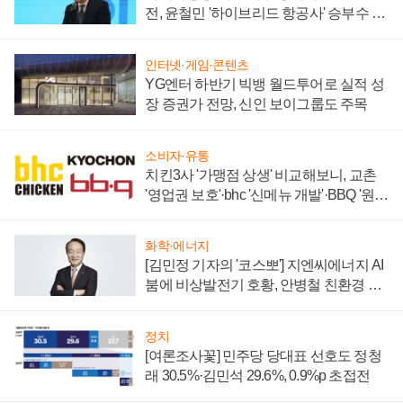
전, 윤철민 '하이브리드 항공사' 승부수 통
할까
인터넷·게임·콘텐츠
YG엔터 하반기 빅뱅 월드투어로 실적 성
장 증권가 전망, 신인 보이그룹도 주목
소비자·유통
치킨3사 '가맹점 상생' 비교해보니, 교촌
'영업권 보호'·bhc '신메뉴 개발'·BBQ '원가
부담'
화학·에너지
[김민정 기자의 '코스뽀'] 지엔씨에너지 AI
붐에 비상발전기 호황, 안병철 친환경 에
너지 발전전문기업 향한다
정치
[여론조사꽃] 민주당 당대표 선호도 정청
래 30.5%·김민석 29.6%, 0.9%p 초접전