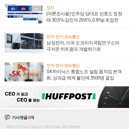
정치
[여론조사꽃] 민주당 당대표 선호도 정청
래 30.5%·김민석 29.6%, 0.9%p 초접전
전자·전기·정보통신
삼성전자, 미국 오크리지국립연구소와
극저온 히트펌프 개발하기로
전자·전기·정보통신
SK하이닉스 통합노조 설립 움직임 본격
화, 성과급 체계 불만에 3500명 결집
기사댓글
0
개
200자까지 쓰실 수 있습니다. (현재 0 byte / 최대 400byte)