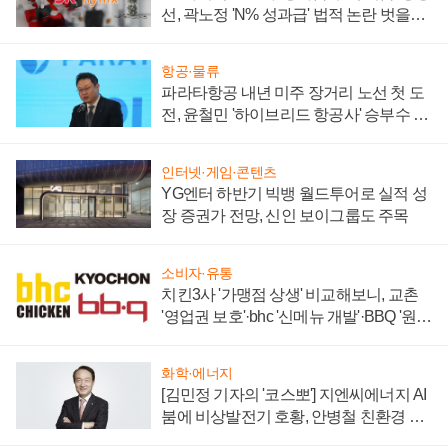
선, 곽노정 'N% 성과급' 법적 논란 벗을지
주목
항공·물류
파라타항공 내년 미주 장거리 노선 첫 도
전, 윤철민 '하이브리드 항공사' 승부수 통
할까
인터넷·게임·콘텐츠
YG엔터 하반기 빅뱅 월드투어로 실적 성
장 증권가 전망, 신인 보이그룹도 주목
소비자·유통
치킨3사 '가맹점 상생' 비교해보니, 교촌
'영업권 보호'·bhc '신메뉴 개발'·BBQ '원가
부담'
화학·에너지
[김민정 기자의 '코스뽀'] 지엔씨에너지 AI
붐에 비상발전기 호황, 안병철 친환경 에
너지 발전전문기업 향한다