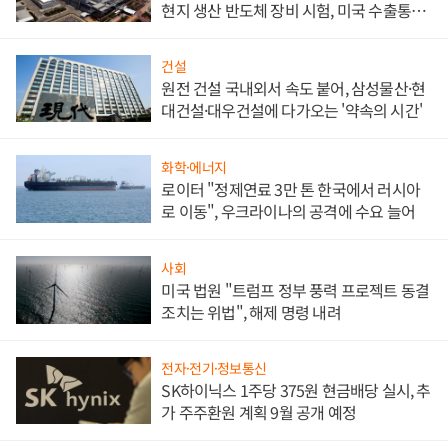
현지 생산 반도체 장비 시험, 미국 수출통제
대비"
건설
원전 건설 국내외서 속도 붙어, 삼성물산·현
대건설·대우건설에 다가오는 '약속의 시간'
화학·에너지
로이터 "정제연료 3만 톤 한국에서 러시아
로 이동", 우크라이나의 공격에 수요 늘어
사회
미국 법원 "트럼프 정부 풍력 프로젝트 동결
조치는 위법", 해제 명령 내려
전자·전기·정보통신
SK하이닉스 1주당 375원 현금배당 실시, 추
가 주주환원 계획 9월 공개 예정