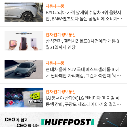
자동차·부품
BYD코리아 가격 앞세워 수입차 4위 올랐지
만, BMW·벤츠보다 높은 공임비에 소비자
불만 폭발
전자·전기·정보통신
삼성전자, 갤럭시Z 폴드8 사전예약 개통 8
월31일까지 연장
자동차·부품
현대차 올해 SUV 국내 베스트셀러 톱10에
서 싼타페만 자리매김, 그랜저·아반떼 '세단
쌍끌이'로 내수 방어
전자·전기·정보통신
[AI 뭉쳐야 산다⑧] LG·엔비디아 '피지컬 AI'
동맹 강화, 구광모 제조·데이터·기술 결집
해 종합 로보틱스 기업으로