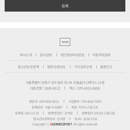
PC버전
회사소개
윤리강령
개인정보처리방침
이용자위원회
청소년보호정책
정정·반론보도
기사심의규정
불편신고
서울특별시 성동구 성수일로 39-34 서울숲더스페이스 12층
대표전화 : 1800-6522
팩스 : 070-4015-8658
편집국 : 070-4010-8512
사업본부 : 070-4010-7078
등록번호 : 서울 아 02897
제호 : 비즈니스포스트
등록일: 2013.11.13
발행·편집인 : 강석운
발행일자: 2013년 12월 2일
청소년보호책임자 : 강석운
ISSN : 2636-171X
Copyright ⓒ
B
USINESSPOST
. All rights reserved.